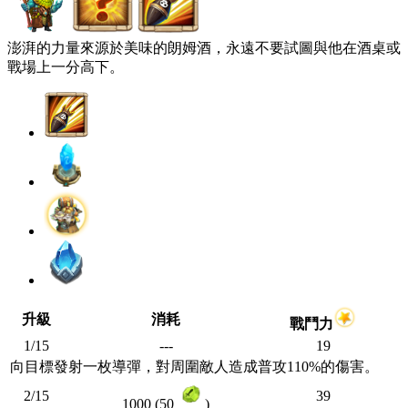
澎湃的力量來源於美味的朗姆酒，永遠不要試圖與他在酒桌或
戰場上一分高下。
升級
消耗
戰鬥力
1/15
---
19
向目標發射一枚導彈，對周圍敵人造成普攻110%的傷害。
2/15
39
1000 (50
)