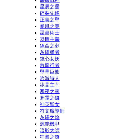
薔薇戰神
星辰之靈
碎裂先鋒
正義之壁
暴風之翼
巫蠱術士
恐懼主宰
絕命之刺
灰燼獵者
鏡心女妖
敖龍行者
壁壘巨熊
吟游詩人
冰晶主宰
寒夜之靈
寒霜之鐮
神英聖女
符文魔導師
灰燼之焰
源能機甲
暗影大師
狂暴之獠