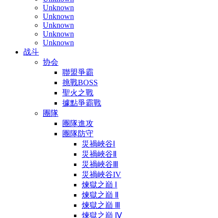
Unknown
Unknown
Unknown
Unknown
Unknown
战斗
协会
聯盟爭霸
挑戰BOSS
聖火之戰
據點爭霸戰
團隊
團隊進攻
團隊防守
災禍峽谷Ⅰ
災禍峽谷Ⅱ
災禍峽谷Ⅲ
災禍峽谷IV
煉獄之巔 Ⅰ
煉獄之巔 Ⅱ
煉獄之巔 Ⅲ
煉獄之巔 Ⅳ