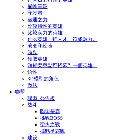
巔峰等級
守護者
命運之力
比较特性的英雄
比较实力的英雄
什么英雄，把人才，符或魅力。
演变和经验
時裝
獲取英雄
消耗榮譽點可招募到一個英雄。
悟性
3D模型的角色
魔法
聯盟
聯盟. 公告板
战斗
聯盟爭霸
挑戰BOSS
聖火之戰
據點爭霸戰
建设