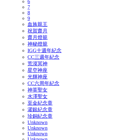
6
7
8
9
血族親王
祝賀齋月
齋月燈籠
神秘燈籠
IGG十週年紀念
CC三週年紀念
荒漠冥神
星空神座
光輝神座
CC六周年紀念
神英聖女
水澤聖女
至金紀念章
濯銀紀念章
珍銅紀念章
Unknown
Unknown
Unknown
Unknown