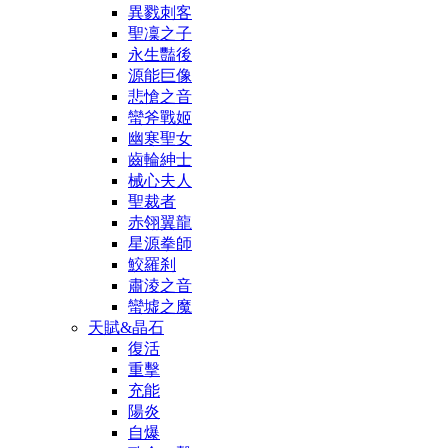
異戮刺客
聖凜之子
永生豔後
源能巨像
悲愴之音
蠻斧戰姬
幽寒聖女
齒輪紳士
械心夫人
聖裁者
赤翎翼龍
星源拳師
鮫羅刹
肅淩之音
蠻墟之魔
天賦&晶石
復活
重擊
充能
陽炎
自爆