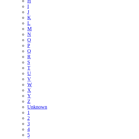
H
I
J
K
L
M
N
O
P
Q
R
S
T
U
V
W
X
Y
Z
Unknown
1
2
3
4
5