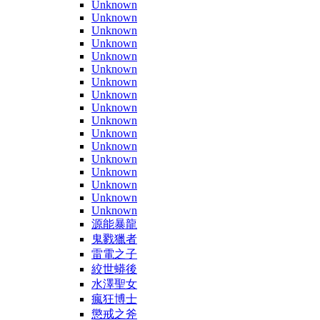
Unknown
Unknown
Unknown
Unknown
Unknown
Unknown
Unknown
Unknown
Unknown
Unknown
Unknown
Unknown
Unknown
Unknown
Unknown
Unknown
Unknown
源能暴龍
鬼戮獵者
雷電之子
絞世蟒後
水澤聖女
瘋狂博士
懲戒之斧