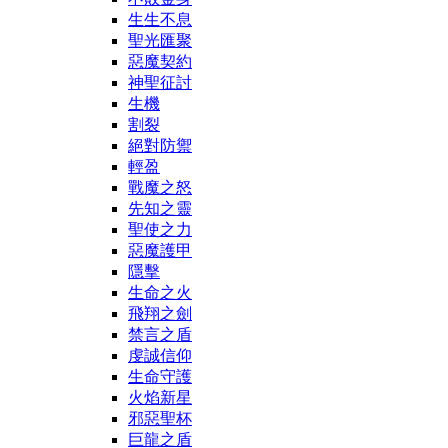
生生不息
聖光匯聚
惡魔契約
神聖征討
生機
割裂
絕對防禦
輕盈
戰魔之怒
先知之靈
聖使之力
惡魔護甲
隱擊
生命之火
飛翔之劍
禁言之盾
虔誠信仰
生命守護
火焰新星
邪惡聖杯
巨龍之盾