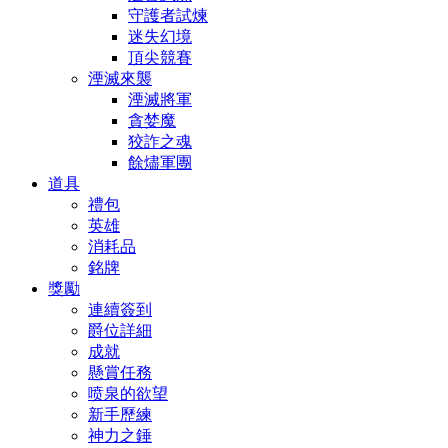
守護者試煉
迷失幻境
頂尖競賽
湮滅來襲
湮滅將軍
貪婪魔
狡詐之魂
餘燼軍團
道具
禮包
英雄
消耗品
銘牌
獎勵
連續簽到
爵位詳細
成就
懸賞任務
喷泉的欲望
新手歷練
神力之錘