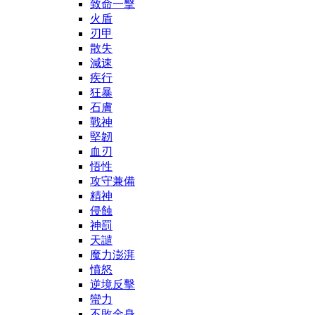
致命一擊
火盾
刃甲
散失
減速
疾行
狂暴
石膚
戰神
堅韌
血刃
悟性
攻守兼備
精神
侵蝕
神罰
天譴
魔力澎湃
憤怒
逆境反擊
蠻力
不敗金身