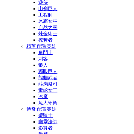
遊俠
山嶺巨人
工程師
冰霜女巫
自然之靈
煉金術士
掠奪者
精英 配置英雄
角鬥士
刺客
狼人
獨眼巨人
熊貓武者
薩滿祭司
毒蛇女王
冰魔
魚人守衛
傳奇 配置英雄
聖騎士
幽靈法師
影舞者