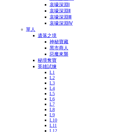
哀嚎深淵Ⅰ
哀嚎深淵Ⅱ
哀嚎深淵Ⅲ
哀嚎深淵Ⅳ
單人
遺落之境
神秘寶藏
黑市商人
惡魔來襲
秘境奪寶
英雄試煉
L1
L2
L3
L4
L5
L6
L7
L8
L9
L10
L11
L12