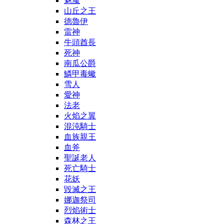
魅魔
山丘之王
德魯伊
雷神
牛頭酋長
死神
南瓜公爵
鱗甲毒蠍
雪人
愛神
法老
火焰之翼
混沌騎士
血族親王
血斧
聖誕老人
死亡騎士
花妖
毀滅之王
娜迦祭司
烈焰術士
森林之王