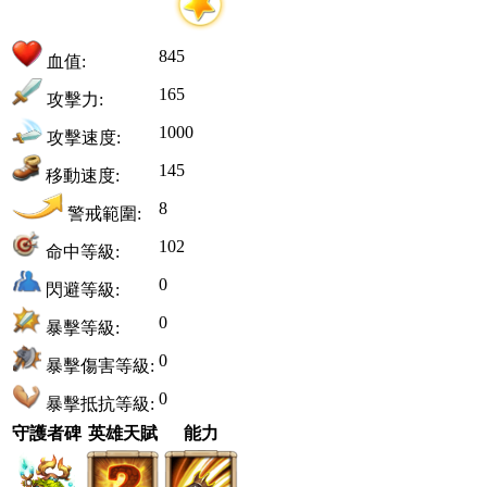
845
血值:
165
攻擊力:
1000
攻擊速度:
145
移動速度:
8
警戒範圍:
102
命中等級:
0
閃避等級:
0
暴擊等級:
0
暴擊傷害等級:
0
暴擊抵抗等級:
守護者碑
英雄天賦
能力