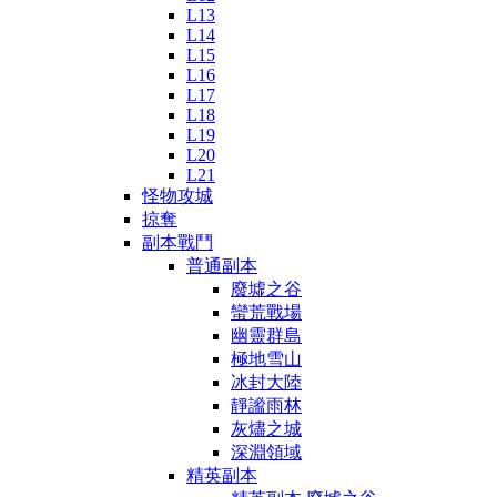
L13
L14
L15
L16
L17
L18
L19
L20
L21
怪物攻城
掠奪
副本戰鬥
普通副本
廢墟之谷
蠻荒戰場
幽靈群島
極地雪山
冰封大陸
靜謐雨林
灰燼之城
深淵領域
精英副本