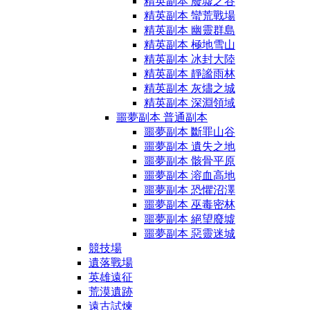
精英副本 廢墟之谷
精英副本 蠻荒戰場
精英副本 幽靈群島
精英副本 極地雪山
精英副本 冰封大陸
精英副本 靜謐雨林
精英副本 灰燼之城
精英副本 深淵領域
噩夢副本 普通副本
噩夢副本 斷罪山谷
噩夢副本 遺失之地
噩夢副本 骸骨平原
噩夢副本 溶血高地
噩夢副本 恐懼沼澤
噩夢副本 巫毒密林
噩夢副本 絕望廢墟
噩夢副本 惡靈迷城
競技場
遺落戰場
英雄遠征
荒漠遺跡
遠古試煉