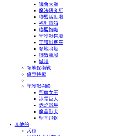
議會大廳
魔法研究所
聯盟活動場
福利寶箱
聯盟旗幟
守護獸祭壇
守護獸底座
領地哨塔
聯盟商城
城牆
領地保衛戰
優惠特權
守護獸召喚
荊棘女王
冰霜巨人
赤焰戰馬
魔晶獸犬
聖堂飛獅
其他的
兵種