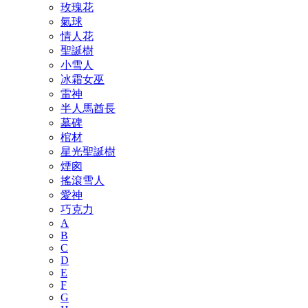
玫瑰花
氣球
情人花
聖誕樹
小雪人
冰霜女巫
雷神
半人馬酋長
墓碑
棺材
星光聖誕樹
煙囪
搖滾雪人
愛神
巧克力
A
B
C
D
E
F
G