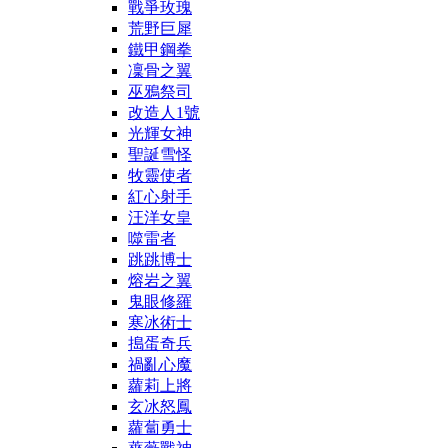
戰爭玫瑰
荒野巨犀
鐵甲鋼拳
凜骨之翼
巫鴉祭司
改造人1號
光輝女神
聖誕雪怪
牧靈使者
紅心射手
汪洋女皇
噬雷者
跳跳博士
熔岩之翼
鬼眼修羅
寒冰術士
搗蛋奇兵
禍亂心魔
蘿莉上將
玄冰怒鳳
蘿蔔勇士