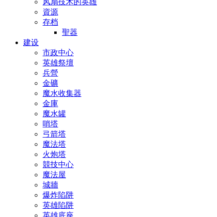
风扇技术的英雄
資源
存档
聖器
建设
市政中心
英雄祭壇
兵營
金礦
魔水收集器
金庫
魔水罐
哨塔
弓箭塔
魔法塔
火炮塔
競技中心
魔法屋
城牆
爆炸陷阱
英雄陷阱
英雄底座