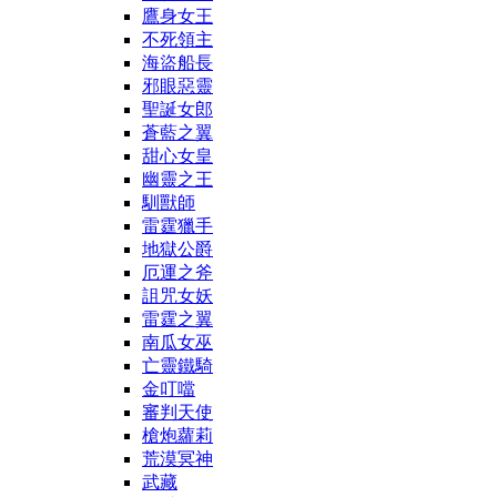
鷹身女王
不死領主
海盜船長
邪眼惡靈
聖誕女郎
蒼藍之翼
甜心女皇
幽靈之王
馴獸師
雷霆獵手
地獄公爵
厄運之斧
詛咒女妖
雷霆之翼
南瓜女巫
亡靈鐵騎
金叮噹
審判天使
槍炮蘿莉
荒漠冥神
武藏