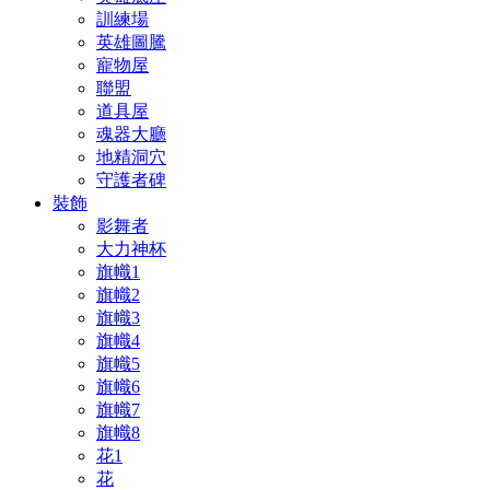
訓練場
英雄圖騰
寵物屋
聯盟
道具屋
魂器大廳
地精洞穴
守護者碑
裝飾
影舞者
大力神杯
旗幟1
旗幟2
旗幟3
旗幟4
旗幟5
旗幟6
旗幟7
旗幟8
花1
花