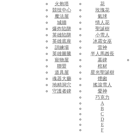
火炮塔
花
競技中心
玫瑰花
魔法屋
氣球
城牆
情人花
爆炸陷阱
聖誕樹
英雄陷阱
小雪人
英雄底座
冰霜女巫
訓練場
雷神
英雄圖騰
半人馬酋長
寵物屋
墓碑
聯盟
棺材
道具屋
星光聖誕樹
魂器大廳
煙囪
地精洞穴
搖滾雪人
守護者碑
愛神
巧克力
A
B
C
D
E
F