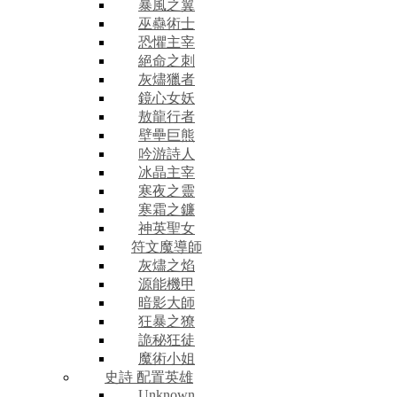
暴風之翼
巫蠱術士
恐懼主宰
絕命之刺
灰燼獵者
鏡心女妖
敖龍行者
壁壘巨熊
吟游詩人
冰晶主宰
寒夜之靈
寒霜之鐮
神英聖女
符文魔導師
灰燼之焰
源能機甲
暗影大師
狂暴之獠
詭秘狂徒
魔術小姐
史詩 配置英雄
Unknown