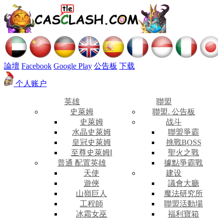
論壇
Facebook
Google Play
公告板
下载
个人账户
英雄
聯盟
史萊姆
聯盟. 公告板
史萊姆
战斗
水晶史萊姆
聯盟爭霸
皇冠史萊姆
挑戰BOSS
至尊史萊姆Ⅰ
聖火之戰
普通 配置英雄
據點爭霸戰
天使
建设
遊俠
議會大廳
山嶺巨人
魔法研究所
工程師
聯盟活動場
冰霜女巫
福利寶箱