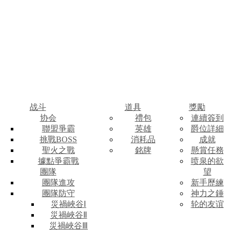
战斗
道具
獎勵
协会
禮包
連續簽到
聯盟爭霸
英雄
爵位詳細
挑戰BOSS
消耗品
成就
聖火之戰
銘牌
懸賞任務
據點爭霸戰
喷泉的欲
團隊
望
團隊進攻
新手歷練
團隊防守
神力之錘
災禍峽谷Ⅰ
轮的友谊
災禍峽谷Ⅱ
災禍峽谷Ⅲ