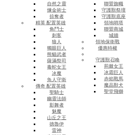
自然之靈
聯盟旗幟
煉金術士
守護獸祭壇
掠奪者
守護獸底座
精英 配置英雄
領地哨塔
角鬥士
聯盟商城
刺客
城牆
狼人
領地保衛戰
獨眼巨人
優惠特權
熊貓武者
守護獸召喚
薩滿祭司
荊棘女王
毒蛇女王
冰霜巨人
冰魔
赤焰戰馬
魚人守衛
魔晶獸犬
傳奇 配置英雄
聖堂飛獅
聖騎士
幽靈法師
影舞者
魅魔
山丘之王
德魯伊
雷神