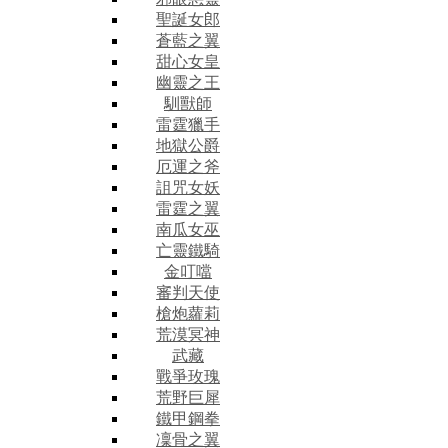
聖誕女郎
蒼藍之翼
甜心女皇
幽靈之王
馴獸師
雷霆獵手
地獄公爵
厄運之斧
詛咒女妖
雷霆之翼
南瓜女巫
亡靈鐵騎
金叮噹
審判天使
槍炮蘿莉
荒漠冥神
武藏
戰爭玫瑰
荒野巨犀
鐵甲鋼拳
凜骨之翼