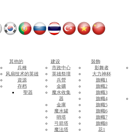
其他的
建设
裝飾
兵種
市政中心
影舞者
风扇技术的英雄
英雄祭壇
大力神杯
資源
兵營
旗幟1
存档
金礦
旗幟2
聖器
魔水收集
旗幟3
器
旗幟4
金庫
旗幟5
魔水罐
旗幟6
哨塔
旗幟7
弓箭塔
旗幟8
魔法塔
花1