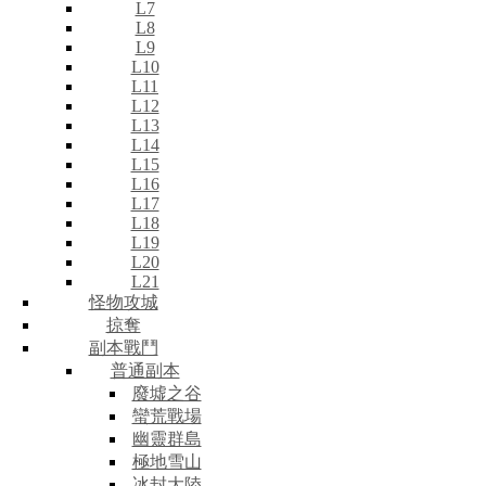
L7
L8
L9
L10
L11
L12
L13
L14
L15
L16
L17
L18
L19
L20
L21
怪物攻城
掠奪
副本戰鬥
普通副本
廢墟之谷
蠻荒戰場
幽靈群島
極地雪山
冰封大陸