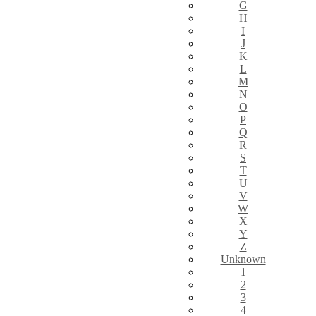
G
H
I
J
K
L
M
N
O
P
Q
R
S
T
U
V
W
X
Y
Z
Unknown
1
2
3
4