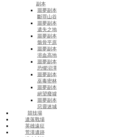
副本
噩夢副本
斷罪山谷
噩夢副本
遺失之地
噩夢副本
骸骨平原
噩夢副本
溶血高地
噩夢副本
恐懼沼澤
噩夢副本
巫毒密林
噩夢副本
絕望廢墟
噩夢副本
惡靈迷城
競技場
遺落戰場
英雄遠征
荒漠遺跡