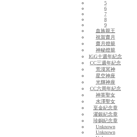
5
6
7
8
9
血族親王
祝賀齋月
齋月燈籠
神秘燈籠
IGG十週年紀念
CC三週年紀念
荒漠冥神
星空神座
光輝神座
CC六周年紀念
神英聖女
水澤聖女
至金紀念章
濯銀紀念章
珍銅紀念章
Unknown
Unknown