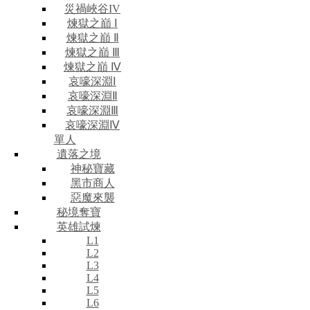
災禍峽谷IV
煉獄之巔 Ⅰ
煉獄之巔 Ⅱ
煉獄之巔 Ⅲ
煉獄之巔 Ⅳ
哀嚎深淵Ⅰ
哀嚎深淵Ⅱ
哀嚎深淵Ⅲ
哀嚎深淵Ⅳ
單人
遺落之境
神秘寶藏
黑市商人
惡魔來襲
秘境奪寶
英雄試煉
L1
L2
L3
L4
L5
L6