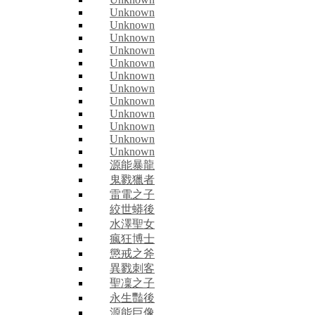
Unknown
Unknown
Unknown
Unknown
Unknown
Unknown
Unknown
Unknown
Unknown
Unknown
Unknown
Unknown
源能暴龍
鬼戮獵者
雷電之子
絞世蟒後
水澤聖女
瘋狂博士
懲戒之斧
異戮刺客
聖凜之子
永生豔後
源能巨像