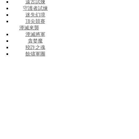
遠古試煉
守護者試煉
迷失幻境
頂尖競賽
湮滅來襲
湮滅將軍
貪婪魔
狡詐之魂
餘燼軍團