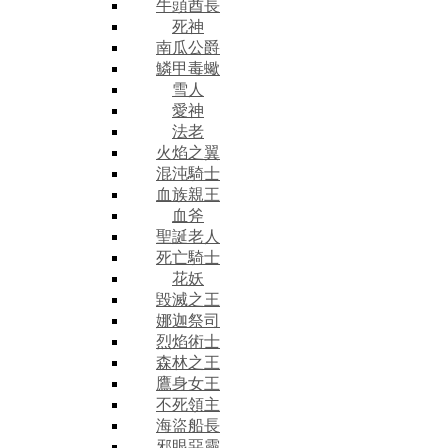
牛頭酋長
死神
南瓜公爵
鱗甲毒蠍
雪人
愛神
法老
火焰之翼
混沌騎士
血族親王
血斧
聖誕老人
死亡騎士
花妖
毀滅之王
娜迦祭司
烈焰術士
森林之王
鷹身女王
不死領主
海盜船長
邪眼惡靈