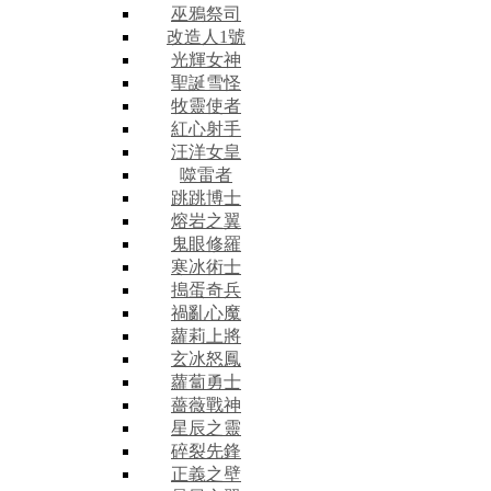
巫鴉祭司
改造人1號
光輝女神
聖誕雪怪
牧靈使者
紅心射手
汪洋女皇
噬雷者
跳跳博士
熔岩之翼
鬼眼修羅
寒冰術士
搗蛋奇兵
禍亂心魔
蘿莉上將
玄冰怒鳳
蘿蔔勇士
薔薇戰神
星辰之靈
碎裂先鋒
正義之壁