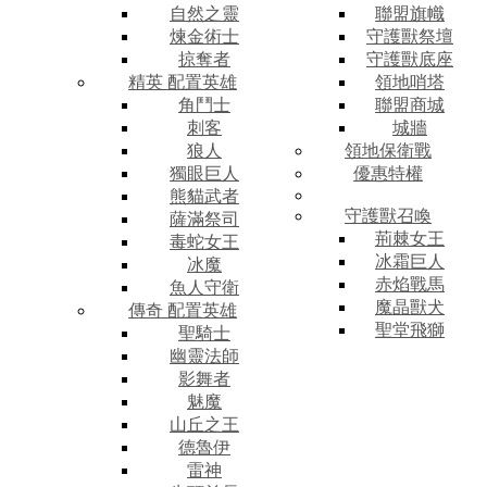
自然之靈
聯盟旗幟
煉金術士
守護獸祭壇
掠奪者
守護獸底座
精英 配置英雄
領地哨塔
角鬥士
聯盟商城
刺客
城牆
狼人
領地保衛戰
獨眼巨人
優惠特權
熊貓武者
守護獸召喚
薩滿祭司
荊棘女王
毒蛇女王
冰霜巨人
冰魔
赤焰戰馬
魚人守衛
魔晶獸犬
傳奇 配置英雄
聖堂飛獅
聖騎士
幽靈法師
影舞者
魅魔
山丘之王
德魯伊
雷神