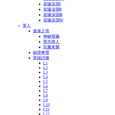
哀嚎深淵Ⅰ
哀嚎深淵Ⅱ
哀嚎深淵Ⅲ
哀嚎深淵Ⅳ
單人
遺落之境
神秘寶藏
黑市商人
惡魔來襲
秘境奪寶
英雄試煉
L1
L2
L3
L4
L5
L6
L7
L8
L9
L10
L11
L12