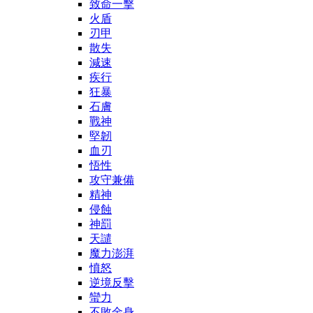
致命一擊
火盾
刃甲
散失
減速
疾行
狂暴
石膚
戰神
堅韌
血刃
悟性
攻守兼備
精神
侵蝕
神罰
天譴
魔力澎湃
憤怒
逆境反擊
蠻力
不敗金身