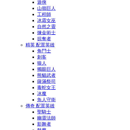
遊俠
山嶺巨人
工程師
冰霜女巫
自然之靈
煉金術士
掠奪者
精英 配置英雄
角鬥士
刺客
狼人
獨眼巨人
熊貓武者
薩滿祭司
毒蛇女王
冰魔
魚人守衛
傳奇 配置英雄
聖騎士
幽靈法師
影舞者