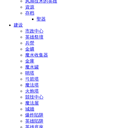
风扇技术的英雄
資源
存档
聖器
建设
市政中心
英雄祭壇
兵營
金礦
魔水收集器
金庫
魔水罐
哨塔
弓箭塔
魔法塔
火炮塔
競技中心
魔法屋
城牆
爆炸陷阱
英雄陷阱
英雄底座