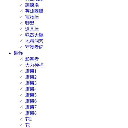
訓練場
英雄圖騰
寵物屋
聯盟
道具屋
魂器大廳
地精洞穴
守護者碑
裝飾
影舞者
大力神杯
旗幟1
旗幟2
旗幟3
旗幟4
旗幟5
旗幟6
旗幟7
旗幟8
花1
花