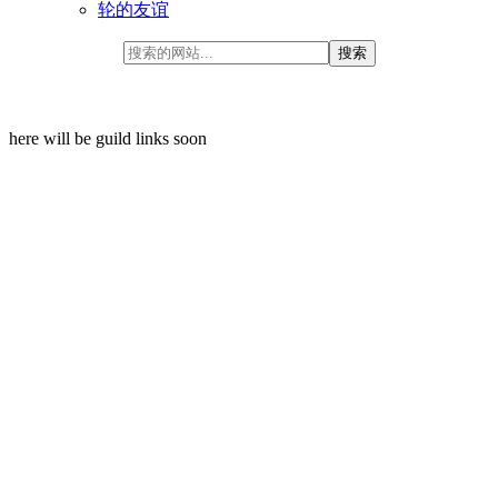
轮的友谊
here will be guild links soon