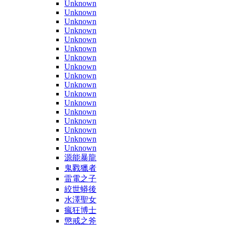
Unknown
Unknown
Unknown
Unknown
Unknown
Unknown
Unknown
Unknown
Unknown
Unknown
Unknown
Unknown
Unknown
Unknown
Unknown
Unknown
Unknown
源能暴龍
鬼戮獵者
雷電之子
絞世蟒後
水澤聖女
瘋狂博士
懲戒之斧