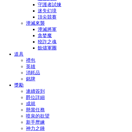
守護者試煉
迷失幻境
頂尖競賽
湮滅來襲
湮滅將軍
貪婪魔
狡詐之魂
餘燼軍團
道具
禮包
英雄
消耗品
銘牌
獎勵
連續簽到
爵位詳細
成就
懸賞任務
喷泉的欲望
新手歷練
神力之錘