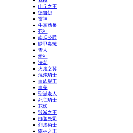
魅魔
山丘之王
德魯伊
雷神
牛頭酋長
死神
南瓜公爵
鱗甲毒蠍
雪人
愛神
法老
火焰之翼
混沌騎士
血族親王
血斧
聖誕老人
死亡騎士
花妖
毀滅之王
娜迦祭司
烈焰術士
森林之王