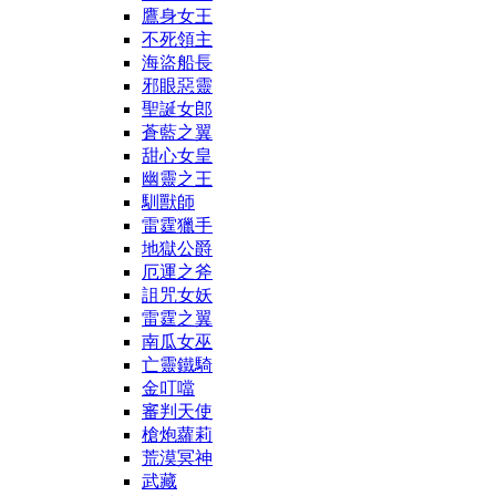
鷹身女王
不死領主
海盜船長
邪眼惡靈
聖誕女郎
蒼藍之翼
甜心女皇
幽靈之王
馴獸師
雷霆獵手
地獄公爵
厄運之斧
詛咒女妖
雷霆之翼
南瓜女巫
亡靈鐵騎
金叮噹
審判天使
槍炮蘿莉
荒漠冥神
武藏