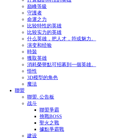
巔峰等級
守護者
命運之力
比较特性的英雄
比较实力的英雄
什么英雄，把人才，符或魅力。
演变和经验
時裝
獲取英雄
消耗榮譽點可招募到一個英雄。
悟性
3D模型的角色
魔法
聯盟
聯盟. 公告板
战斗
聯盟爭霸
挑戰BOSS
聖火之戰
據點爭霸戰
建设