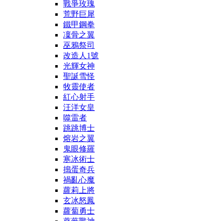
戰爭玫瑰
荒野巨犀
鐵甲鋼拳
凜骨之翼
巫鴉祭司
改造人1號
光輝女神
聖誕雪怪
牧靈使者
紅心射手
汪洋女皇
噬雷者
跳跳博士
熔岩之翼
鬼眼修羅
寒冰術士
搗蛋奇兵
禍亂心魔
蘿莉上將
玄冰怒鳳
蘿蔔勇士