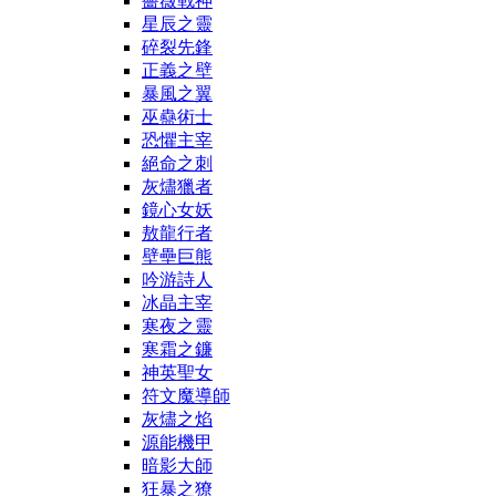
薔薇戰神
星辰之靈
碎裂先鋒
正義之壁
暴風之翼
巫蠱術士
恐懼主宰
絕命之刺
灰燼獵者
鏡心女妖
敖龍行者
壁壘巨熊
吟游詩人
冰晶主宰
寒夜之靈
寒霜之鐮
神英聖女
符文魔導師
灰燼之焰
源能機甲
暗影大師
狂暴之獠