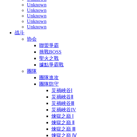
Unknown
Unknown
Unknown
Unknown
Unknown
战斗
协会
聯盟爭霸
挑戰BOSS
聖火之戰
據點爭霸戰
團隊
團隊進攻
團隊防守
災禍峽谷Ⅰ
災禍峽谷Ⅱ
災禍峽谷Ⅲ
災禍峽谷IV
煉獄之巔 Ⅰ
煉獄之巔 Ⅱ
煉獄之巔 Ⅲ
煉獄之巔 Ⅳ