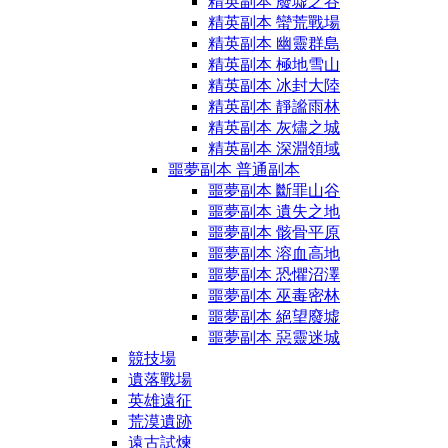
精英副本 廢墟之谷
精英副本 蠻荒戰場
精英副本 幽靈群島
精英副本 極地雪山
精英副本 冰封大陸
精英副本 靜謐雨林
精英副本 灰燼之城
精英副本 深淵領域
噩夢副本 普通副本
噩夢副本 斷罪山谷
噩夢副本 遺失之地
噩夢副本 骸骨平原
噩夢副本 溶血高地
噩夢副本 恐懼沼澤
噩夢副本 巫毒密林
噩夢副本 絕望廢墟
噩夢副本 惡靈迷城
競技場
遺落戰場
英雄遠征
荒漠遺跡
遠古試煉