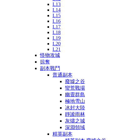
L13
L14
L15
L16
L17
L18
L19
L20
L21
怪物攻城
掠奪
副本戰鬥
普通副本
廢墟之谷
蠻荒戰場
幽靈群島
極地雪山
冰封大陸
靜謐雨林
灰燼之城
深淵領域
精英副本