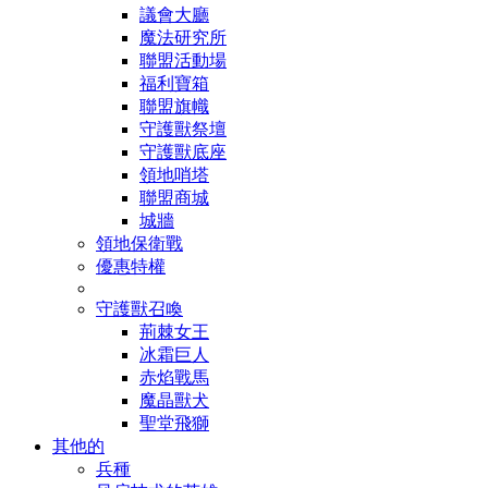
議會大廳
魔法研究所
聯盟活動場
福利寶箱
聯盟旗幟
守護獸祭壇
守護獸底座
領地哨塔
聯盟商城
城牆
領地保衛戰
優惠特權
守護獸召喚
荊棘女王
冰霜巨人
赤焰戰馬
魔晶獸犬
聖堂飛獅
其他的
兵種