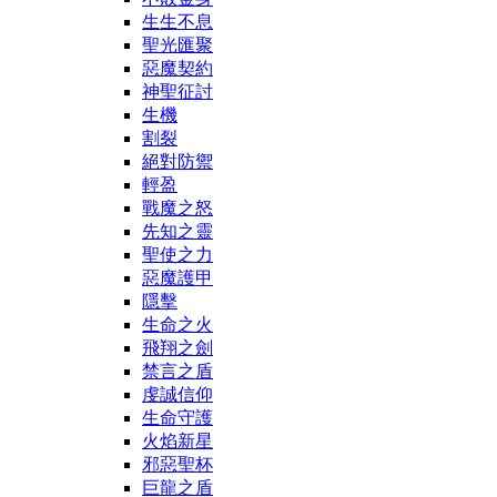
生生不息
聖光匯聚
惡魔契約
神聖征討
生機
割裂
絕對防禦
輕盈
戰魔之怒
先知之靈
聖使之力
惡魔護甲
隱擊
生命之火
飛翔之劍
禁言之盾
虔誠信仰
生命守護
火焰新星
邪惡聖杯
巨龍之盾