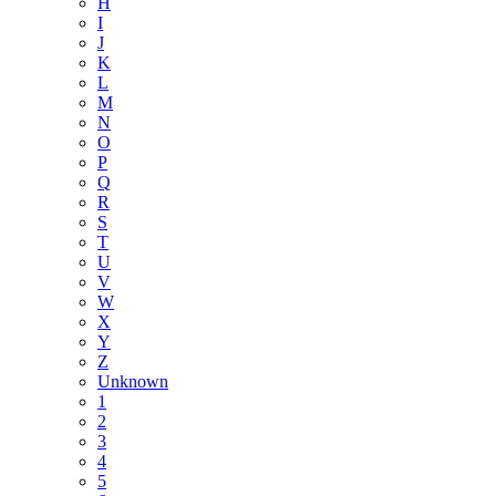
H
I
J
K
L
M
N
O
P
Q
R
S
T
U
V
W
X
Y
Z
Unknown
1
2
3
4
5