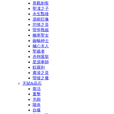
異戮刺客
聖凜之子
永生豔後
源能巨像
悲愴之音
蠻斧戰姬
幽寒聖女
齒輪紳士
械心夫人
聖裁者
赤翎翼龍
星源拳師
鮫羅刹
肅淩之音
蠻墟之魔
天賦&晶石
復活
重擊
充能
陽炎
自爆