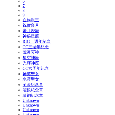
6
7
8
9
血族親王
祝賀齋月
齋月燈籠
神秘燈籠
IGG十週年紀念
CC三週年紀念
荒漠冥神
星空神座
光輝神座
CC六周年紀念
神英聖女
水澤聖女
至金紀念章
濯銀紀念章
珍銅紀念章
Unknown
Unknown
Unknown
Unknown