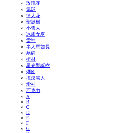
玫瑰花
氣球
情人花
聖誕樹
小雪人
冰霜女巫
雷神
半人馬酋長
墓碑
棺材
星光聖誕樹
煙囪
搖滾雪人
愛神
巧克力
A
B
C
D
E
F
G