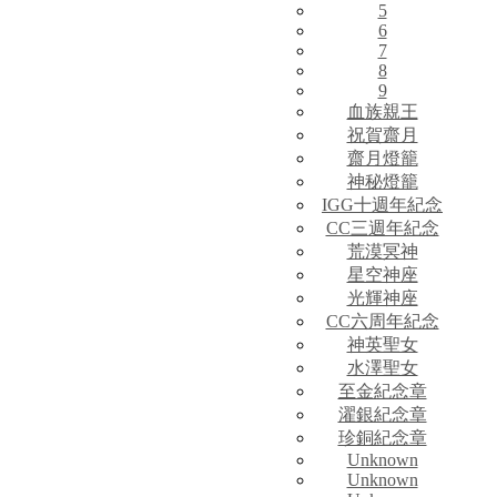
5
6
7
8
9
血族親王
祝賀齋月
齋月燈籠
神秘燈籠
IGG十週年紀念
CC三週年紀念
荒漠冥神
星空神座
光輝神座
CC六周年紀念
神英聖女
水澤聖女
至金紀念章
濯銀紀念章
珍銅紀念章
Unknown
Unknown