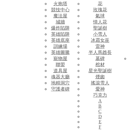
火炮塔
花
競技中心
玫瑰花
魔法屋
氣球
城牆
情人花
爆炸陷阱
聖誕樹
英雄陷阱
小雪人
英雄底座
冰霜女巫
訓練場
雷神
英雄圖騰
半人馬酋長
寵物屋
墓碑
聯盟
棺材
道具屋
星光聖誕樹
魂器大廳
煙囪
地精洞穴
搖滾雪人
守護者碑
愛神
巧克力
A
B
C
D
E
F