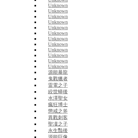
Unknown
Unknown
Unknown
Unknown
Unknown
Unknown
Unknown
Unknown
Unknown
Unknown
Unknown
Unknown
源能暴龍
鬼戮獵者
雷電之子
絞世蟒後
水澤聖女
瘋狂博士
懲戒之斧
異戮刺客
聖凜之子
永生豔後
源能巨像