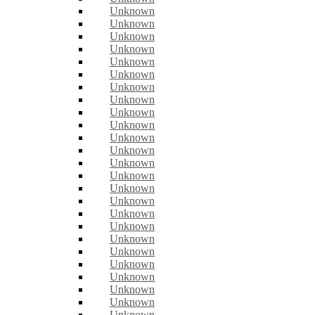
Unknown
Unknown
Unknown
Unknown
Unknown
Unknown
Unknown
Unknown
Unknown
Unknown
Unknown
Unknown
Unknown
Unknown
Unknown
Unknown
Unknown
Unknown
Unknown
Unknown
Unknown
Unknown
Unknown
Unknown
Unknown