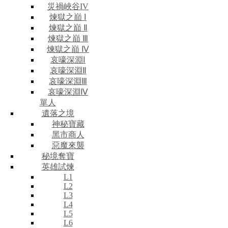
災禍峽谷IV
煉獄之巔 Ⅰ
煉獄之巔 Ⅱ
煉獄之巔 Ⅲ
煉獄之巔 Ⅳ
哀嚎深淵Ⅰ
哀嚎深淵Ⅱ
哀嚎深淵Ⅲ
哀嚎深淵Ⅳ
單人
遺落之境
神秘寶藏
黑市商人
惡魔來襲
秘境奪寶
英雄試煉
L1
L2
L3
L4
L5
L6