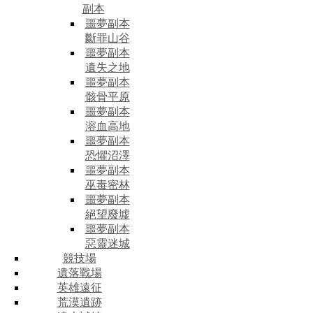
副本
噩夢副本
斷罪山谷
噩夢副本
遺失之地
噩夢副本
骸骨平原
噩夢副本
溶血高地
噩夢副本
恐懼沼澤
噩夢副本
巫毒密林
噩夢副本
絕望廢墟
噩夢副本
惡靈迷城
競技場
遺落戰場
英雄遠征
荒漠遺跡