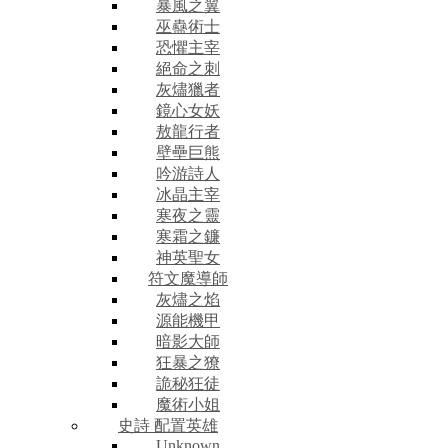
暴風之翼
巫蠱術士
恐懼主宰
絕命之刺
灰燼獵者
鏡心女妖
敖龍行者
壁壘巨熊
吟游詩人
冰晶主宰
寒夜之靈
寒霜之鐮
神英聖女
符文魔導師
灰燼之焰
源能機甲
暗影大師
狂暴之獠
詭秘狂徒
魔術小姐
史詩 配置英雄
Unknown