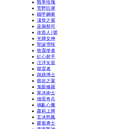
戰爭玫瑰
荒野巨犀
鐵甲鋼拳
凜骨之翼
巫鴉祭司
改造人1號
光輝女神
聖誕雪怪
牧靈使者
紅心射手
汪洋女皇
噬雷者
跳跳博士
熔岩之翼
鬼眼修羅
寒冰術士
搗蛋奇兵
禍亂心魔
蘿莉上將
玄冰怒鳳
蘿蔔勇士