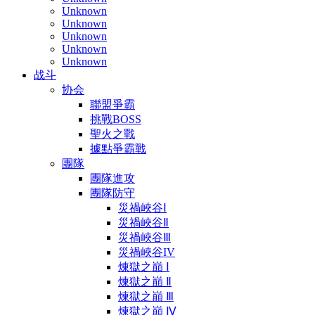
Unknown
Unknown
Unknown
Unknown
Unknown
战斗
协会
聯盟爭霸
挑戰BOSS
聖火之戰
據點爭霸戰
團隊
團隊進攻
團隊防守
災禍峽谷Ⅰ
災禍峽谷Ⅱ
災禍峽谷Ⅲ
災禍峽谷IV
煉獄之巔 Ⅰ
煉獄之巔 Ⅱ
煉獄之巔 Ⅲ
煉獄之巔 Ⅳ