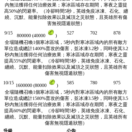
內無法獲得任何治療效果；寒冰區域存在期間，寒夜之靈提
高50%的閃避率。（冷卻時間5秒，英雄免疫冰凍、石化、纏
繞、沉默、能量扣除效果以及滅頂之災狀態，且英雄所有傷
害無視隱遁狀態）
9/15
527
702
878
800000 (40000
)
全場隨機召喚1個寒冰區域，5秒內對寒冰區域內的所有敵方
單位造成總計1400%普攻的傷害，並冰凍3.2秒，同時使其3.2
秒內無法獲得任何治療效果；寒冰區域存在期間，寒夜之靈
提高55%的閃避率。（冷卻時間5秒，英雄免疫冰凍、石化、
纏繞、沉默、能量扣除效果以及滅頂之災狀態，且英雄所有
傷害無視隱遁狀態）
10/15
585
780
975
1600000 (80000
)
全場隨機召喚1個寒冰區域，5秒內對寒冰區域內的所有敵方
單位造成總計1580%普攻的傷害，並冰凍3.5秒，同時使其3.5
秒內無法獲得任何治療效果；寒冰區域存在期間，寒夜之靈
提高60%的閃避率。（冷卻時間5秒，英雄免疫冰凍、石化、
纏繞、沉默、能量扣除效果以及滅頂之災狀態，且英雄所有
傷害無視隱遁狀態）
升級
公告