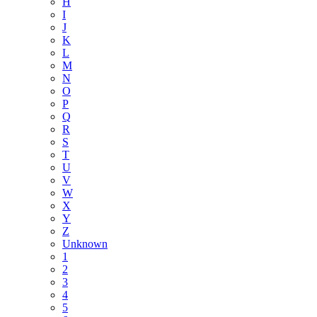
H
I
J
K
L
M
N
O
P
Q
R
S
T
U
V
W
X
Y
Z
Unknown
1
2
3
4
5