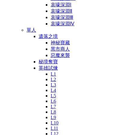
哀嚎深淵Ⅰ
哀嚎深淵Ⅱ
哀嚎深淵Ⅲ
哀嚎深淵Ⅳ
單人
遺落之境
神秘寶藏
黑市商人
惡魔來襲
秘境奪寶
英雄試煉
L1
L2
L3
L4
L5
L6
L7
L8
L9
L10
L11
L12