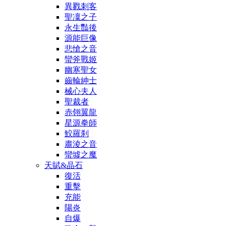
異戮刺客
聖凜之子
永生豔後
源能巨像
悲愴之音
蠻斧戰姬
幽寒聖女
齒輪紳士
械心夫人
聖裁者
赤翎翼龍
星源拳師
鮫羅刹
肅淩之音
蠻墟之魔
天賦&晶石
復活
重擊
充能
陽炎
自爆