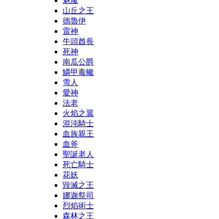
魅魔
山丘之王
德魯伊
雷神
牛頭酋長
死神
南瓜公爵
鱗甲毒蠍
雪人
愛神
法老
火焰之翼
混沌騎士
血族親王
血斧
聖誕老人
死亡騎士
花妖
毀滅之王
娜迦祭司
烈焰術士
森林之王