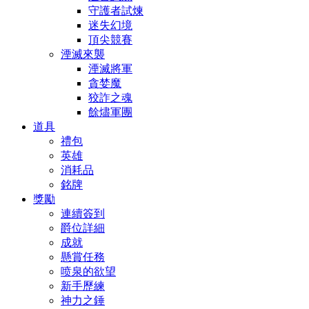
守護者試煉
迷失幻境
頂尖競賽
湮滅來襲
湮滅將軍
貪婪魔
狡詐之魂
餘燼軍團
道具
禮包
英雄
消耗品
銘牌
獎勵
連續簽到
爵位詳細
成就
懸賞任務
喷泉的欲望
新手歷練
神力之錘