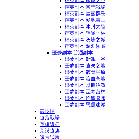
精英副本 廢墟之谷
精英副本 蠻荒戰場
精英副本 幽靈群島
精英副本 極地雪山
精英副本 冰封大陸
精英副本 靜謐雨林
精英副本 灰燼之城
精英副本 深淵領域
噩夢副本 普通副本
噩夢副本 斷罪山谷
噩夢副本 遺失之地
噩夢副本 骸骨平原
噩夢副本 溶血高地
噩夢副本 恐懼沼澤
噩夢副本 巫毒密林
噩夢副本 絕望廢墟
噩夢副本 惡靈迷城
競技場
遺落戰場
英雄遠征
荒漠遺跡
遠古試煉