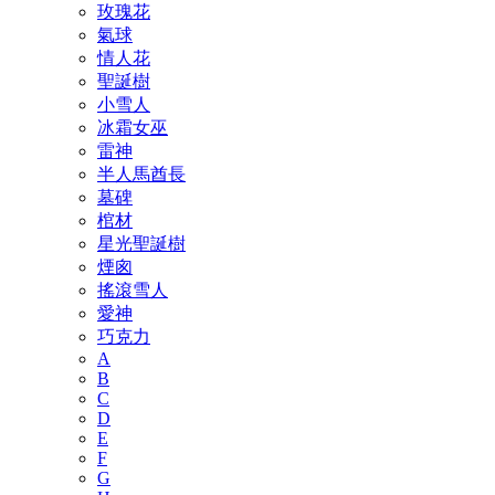
玫瑰花
氣球
情人花
聖誕樹
小雪人
冰霜女巫
雷神
半人馬酋長
墓碑
棺材
星光聖誕樹
煙囪
搖滾雪人
愛神
巧克力
A
B
C
D
E
F
G