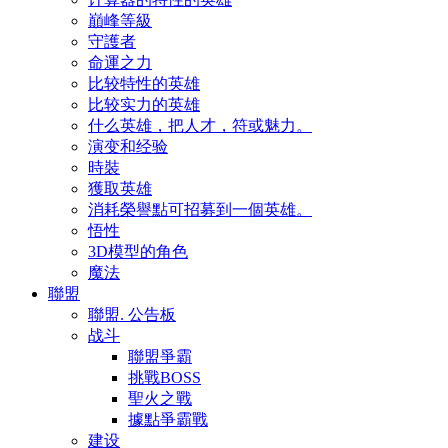
巔峰等級
守護者
命運之力
比较特性的英雄
比较实力的英雄
什么英雄，把人才，符或魅力。
演变和经验
時裝
獲取英雄
消耗榮譽點可招募到一個英雄。
悟性
3D模型的角色
魔法
聯盟
聯盟. 公告板
战斗
聯盟爭霸
挑戰BOSS
聖火之戰
據點爭霸戰
建设