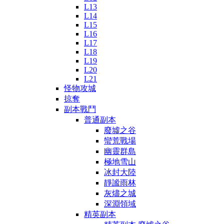
L13
L14
L15
L16
L17
L18
L19
L20
L21
怪物攻城
掠奪
副本戰鬥
普通副本
廢墟之谷
蠻荒戰場
幽靈群島
極地雪山
冰封大陸
靜謐雨林
灰燼之城
深淵領域
精英副本