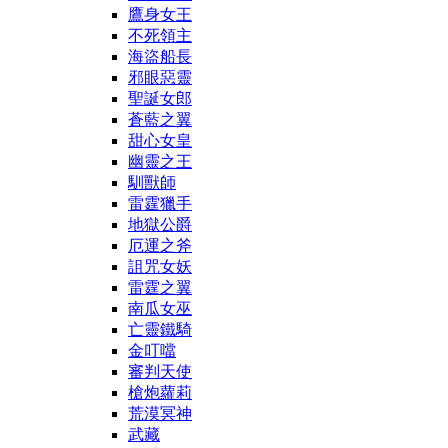
鷹身女王
不死領主
海盜船長
邪眼惡靈
聖誕女郎
蒼藍之翼
甜心女皇
幽靈之王
馴獸師
雷霆獵手
地獄公爵
厄運之斧
詛咒女妖
雷霆之翼
南瓜女巫
亡靈鐵騎
金叮噹
審判天使
槍炮蘿莉
荒漠冥神
武藏