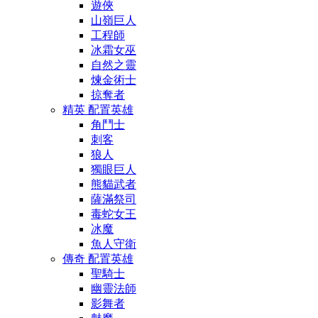
遊俠
山嶺巨人
工程師
冰霜女巫
自然之靈
煉金術士
掠奪者
精英 配置英雄
角鬥士
刺客
狼人
獨眼巨人
熊貓武者
薩滿祭司
毒蛇女王
冰魔
魚人守衛
傳奇 配置英雄
聖騎士
幽靈法師
影舞者