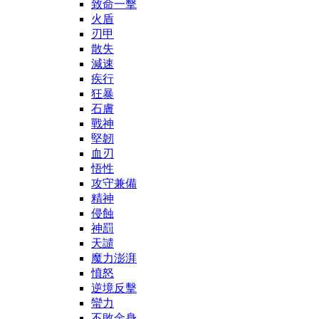
致命一擊
火盾
刃甲
散失
減速
疾行
狂暴
石膚
戰神
堅韌
血刃
悟性
攻守兼備
精神
侵蝕
神罰
天譴
魔力澎湃
憤怒
逆境反擊
蠻力
不敗金身