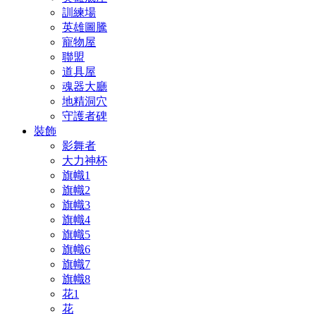
訓練場
英雄圖騰
寵物屋
聯盟
道具屋
魂器大廳
地精洞穴
守護者碑
裝飾
影舞者
大力神杯
旗幟1
旗幟2
旗幟3
旗幟4
旗幟5
旗幟6
旗幟7
旗幟8
花1
花