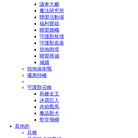
議會大廳
魔法研究所
聯盟活動場
福利寶箱
聯盟旗幟
守護獸祭壇
守護獸底座
領地哨塔
聯盟商城
城牆
領地保衛戰
優惠特權
守護獸召喚
荊棘女王
冰霜巨人
赤焰戰馬
魔晶獸犬
聖堂飛獅
其他的
兵種