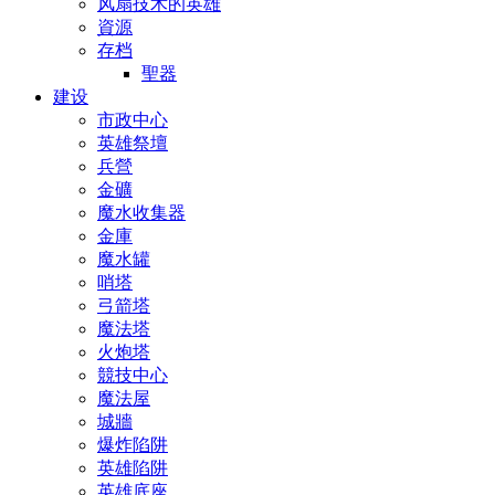
风扇技术的英雄
資源
存档
聖器
建设
市政中心
英雄祭壇
兵營
金礦
魔水收集器
金庫
魔水罐
哨塔
弓箭塔
魔法塔
火炮塔
競技中心
魔法屋
城牆
爆炸陷阱
英雄陷阱
英雄底座