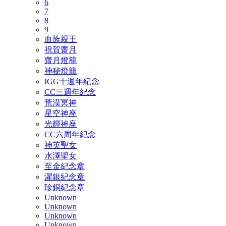
6
7
8
9
血族親王
祝賀齋月
齋月燈籠
神秘燈籠
IGG十週年紀念
CC三週年紀念
荒漠冥神
星空神座
光輝神座
CC六周年紀念
神英聖女
水澤聖女
至金紀念章
濯銀紀念章
珍銅紀念章
Unknown
Unknown
Unknown
Unknown