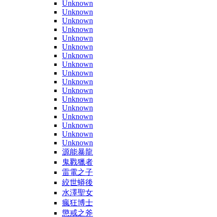
Unknown
Unknown
Unknown
Unknown
Unknown
Unknown
Unknown
Unknown
Unknown
Unknown
Unknown
Unknown
Unknown
Unknown
Unknown
Unknown
Unknown
源能暴龍
鬼戮獵者
雷電之子
絞世蟒後
水澤聖女
瘋狂博士
懲戒之斧