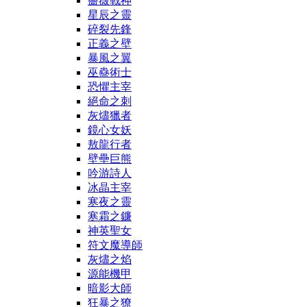
薔薇戰神
星辰之靈
碎裂先鋒
正義之壁
暴風之翼
巫蠱術士
恐懼主宰
絕命之刺
灰燼獵者
鏡心女妖
敖龍行者
壁壘巨熊
吟游詩人
冰晶主宰
寒夜之靈
寒霜之鐮
神英聖女
符文魔導師
灰燼之焰
源能機甲
暗影大師
狂暴之獠