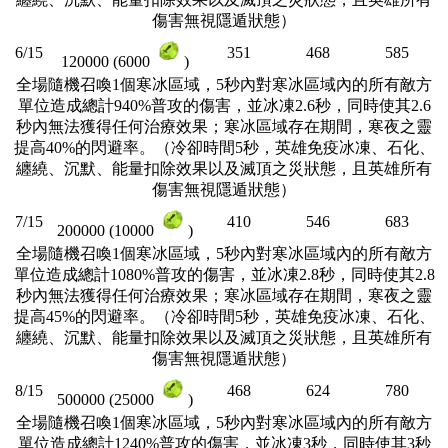
傷害無視隱遁狀態）
6/15
351
468
585
120000 (6000
)
全場隨機召喚1個寒冰區域，5秒內對寒冰區域內的所有敵方
單位造成總計940%普攻的傷害，並冰凍2.6秒，同時使其2.6
秒內無法獲得任何治療效果；寒冰區域存在期間，寒夜之靈
提高40%的閃避率。（冷卻時間5秒，英雄免疫冰凍、石化、
纏繞、沉默、能量扣除效果以及滅頂之災狀態，且英雄所有
傷害無視隱遁狀態）
7/15
410
546
683
200000 (10000
)
全場隨機召喚1個寒冰區域，5秒內對寒冰區域內的所有敵方
單位造成總計1080%普攻的傷害，並冰凍2.8秒，同時使其2.8
秒內無法獲得任何治療效果；寒冰區域存在期間，寒夜之靈
提高45%的閃避率。（冷卻時間5秒，英雄免疫冰凍、石化、
纏繞、沉默、能量扣除效果以及滅頂之災狀態，且英雄所有
傷害無視隱遁狀態）
8/15
468
624
780
500000 (25000
)
全場隨機召喚1個寒冰區域，5秒內對寒冰區域內的所有敵方
單位造成總計1240%普攻的傷害，並冰凍3秒，同時使其3秒