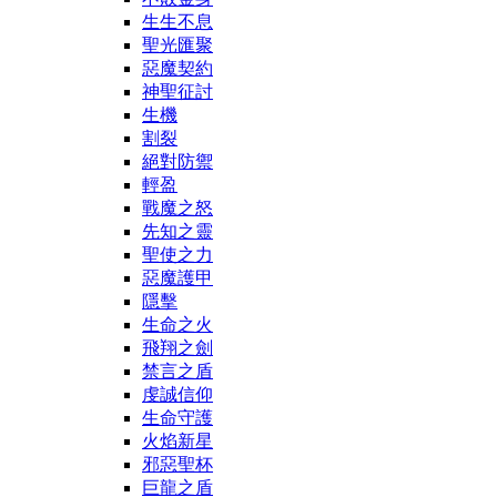
生生不息
聖光匯聚
惡魔契約
神聖征討
生機
割裂
絕對防禦
輕盈
戰魔之怒
先知之靈
聖使之力
惡魔護甲
隱擊
生命之火
飛翔之劍
禁言之盾
虔誠信仰
生命守護
火焰新星
邪惡聖杯
巨龍之盾