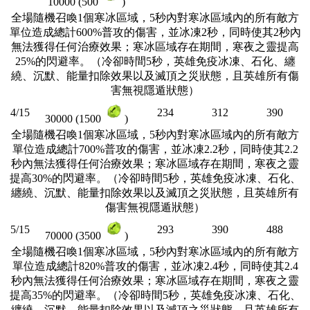
10000 (500
)
全場隨機召喚1個寒冰區域，5秒內對寒冰區域內的所有敵方
單位造成總計600%普攻的傷害，並冰凍2秒，同時使其2秒內
無法獲得任何治療效果；寒冰區域存在期間，寒夜之靈提高
25%的閃避率。（冷卻時間5秒，英雄免疫冰凍、石化、纏
繞、沉默、能量扣除效果以及滅頂之災狀態，且英雄所有傷
害無視隱遁狀態）
4/15
234
312
390
30000 (1500
)
全場隨機召喚1個寒冰區域，5秒內對寒冰區域內的所有敵方
單位造成總計700%普攻的傷害，並冰凍2.2秒，同時使其2.2
秒內無法獲得任何治療效果；寒冰區域存在期間，寒夜之靈
提高30%的閃避率。（冷卻時間5秒，英雄免疫冰凍、石化、
纏繞、沉默、能量扣除效果以及滅頂之災狀態，且英雄所有
傷害無視隱遁狀態）
5/15
293
390
488
70000 (3500
)
全場隨機召喚1個寒冰區域，5秒內對寒冰區域內的所有敵方
單位造成總計820%普攻的傷害，並冰凍2.4秒，同時使其2.4
秒內無法獲得任何治療效果；寒冰區域存在期間，寒夜之靈
提高35%的閃避率。（冷卻時間5秒，英雄免疫冰凍、石化、
纏繞、沉默、能量扣除效果以及滅頂之災狀態，且英雄所有