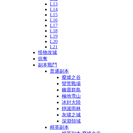
L13
L14
L15
L16
L17
L18
L19
L20
L21
怪物攻城
掠奪
副本戰鬥
普通副本
廢墟之谷
蠻荒戰場
幽靈群島
極地雪山
冰封大陸
靜謐雨林
灰燼之城
深淵領域
精英副本