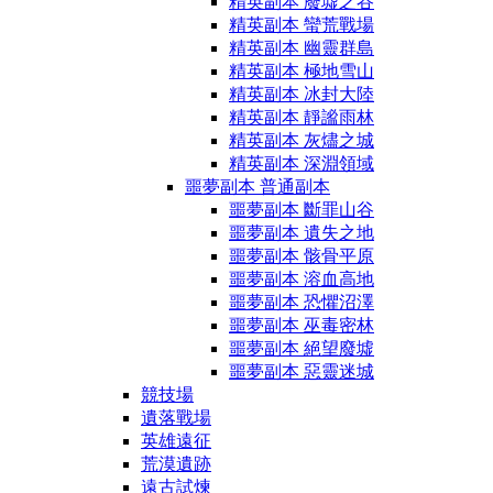
精英副本 廢墟之谷
精英副本 蠻荒戰場
精英副本 幽靈群島
精英副本 極地雪山
精英副本 冰封大陸
精英副本 靜謐雨林
精英副本 灰燼之城
精英副本 深淵領域
噩夢副本 普通副本
噩夢副本 斷罪山谷
噩夢副本 遺失之地
噩夢副本 骸骨平原
噩夢副本 溶血高地
噩夢副本 恐懼沼澤
噩夢副本 巫毒密林
噩夢副本 絕望廢墟
噩夢副本 惡靈迷城
競技場
遺落戰場
英雄遠征
荒漠遺跡
遠古試煉