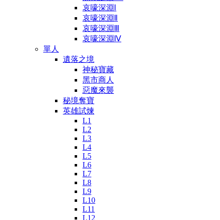
哀嚎深淵Ⅰ
哀嚎深淵Ⅱ
哀嚎深淵Ⅲ
哀嚎深淵Ⅳ
單人
遺落之境
神秘寶藏
黑市商人
惡魔來襲
秘境奪寶
英雄試煉
L1
L2
L3
L4
L5
L6
L7
L8
L9
L10
L11
L12