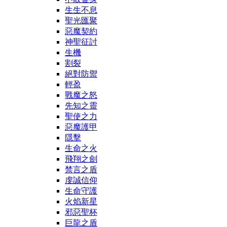
生生不息
聖光匯聚
惡魔契約
神聖征討
生機
割裂
絕對防禦
輕盈
戰魔之怒
先知之靈
聖使之力
惡魔護甲
隱擊
生命之火
飛翔之劍
禁言之盾
虔誠信仰
生命守護
火焰新星
邪惡聖杯
巨龍之盾