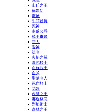
魅魔
山丘之王
德魯伊
雷神
牛頭酋長
死神
南瓜公爵
鱗甲毒蠍
雪人
愛神
法老
火焰之翼
混沌騎士
血族親王
血斧
聖誕老人
死亡騎士
花妖
毀滅之王
娜迦祭司
烈焰術士
森林之王