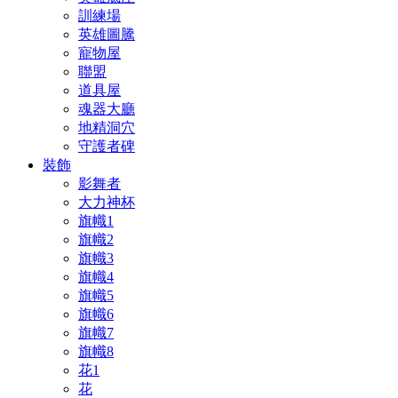
訓練場
英雄圖騰
寵物屋
聯盟
道具屋
魂器大廳
地精洞穴
守護者碑
裝飾
影舞者
大力神杯
旗幟1
旗幟2
旗幟3
旗幟4
旗幟5
旗幟6
旗幟7
旗幟8
花1
花