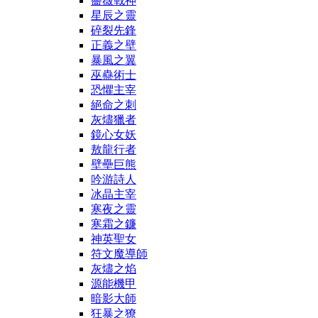
薔薇戰神
星辰之靈
碎裂先鋒
正義之壁
暴風之翼
巫蠱術士
恐懼主宰
絕命之刺
灰燼獵者
鏡心女妖
敖龍行者
壁壘巨熊
吟游詩人
冰晶主宰
寒夜之靈
寒霜之鐮
神英聖女
符文魔導師
灰燼之焰
源能機甲
暗影大師
狂暴之獠