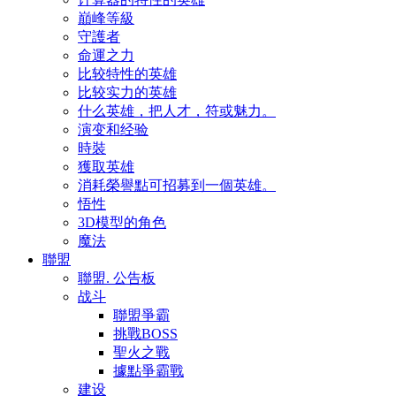
巔峰等級
守護者
命運之力
比较特性的英雄
比较实力的英雄
什么英雄，把人才，符或魅力。
演变和经验
時裝
獲取英雄
消耗榮譽點可招募到一個英雄。
悟性
3D模型的角色
魔法
聯盟
聯盟. 公告板
战斗
聯盟爭霸
挑戰BOSS
聖火之戰
據點爭霸戰
建设