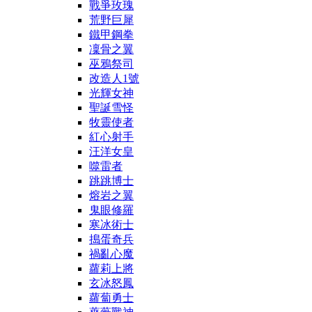
戰爭玫瑰
荒野巨犀
鐵甲鋼拳
凜骨之翼
巫鴉祭司
改造人1號
光輝女神
聖誕雪怪
牧靈使者
紅心射手
汪洋女皇
噬雷者
跳跳博士
熔岩之翼
鬼眼修羅
寒冰術士
搗蛋奇兵
禍亂心魔
蘿莉上將
玄冰怒鳳
蘿蔔勇士