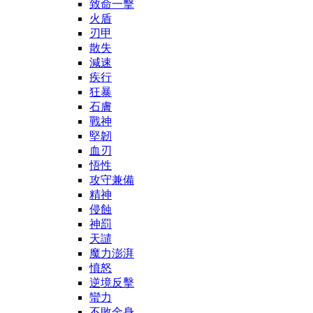
致命一擊
火盾
刃甲
散失
減速
疾行
狂暴
石膚
戰神
堅韌
血刃
悟性
攻守兼備
精神
侵蝕
神罰
天譴
魔力澎湃
憤怒
逆境反擊
蠻力
不敗金身