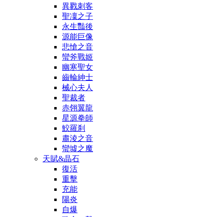
異戮刺客
聖凜之子
永生豔後
源能巨像
悲愴之音
蠻斧戰姬
幽寒聖女
齒輪紳士
械心夫人
聖裁者
赤翎翼龍
星源拳師
鮫羅刹
肅淩之音
蠻墟之魔
天賦&晶石
復活
重擊
充能
陽炎
自爆