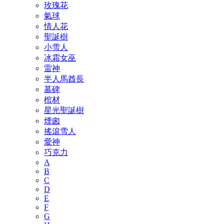
玫瑰花
氣球
情人花
聖誕樹
小雪人
冰霜女巫
雷神
半人馬酋長
墓碑
棺材
星光聖誕樹
煙囪
搖滾雪人
愛神
巧克力
A
B
C
D
E
F
G