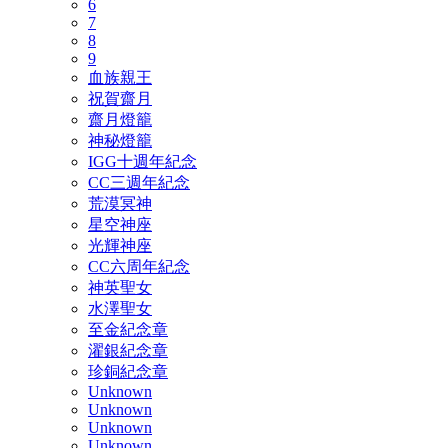
6
7
8
9
血族親王
祝賀齋月
齋月燈籠
神秘燈籠
IGG十週年紀念
CC三週年紀念
荒漠冥神
星空神座
光輝神座
CC六周年紀念
神英聖女
水澤聖女
至金紀念章
濯銀紀念章
珍銅紀念章
Unknown
Unknown
Unknown
Unknown