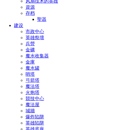
风扇技术的英雄
資源
存档
聖器
建设
市政中心
英雄祭壇
兵營
金礦
魔水收集器
金庫
魔水罐
哨塔
弓箭塔
魔法塔
火炮塔
競技中心
魔法屋
城牆
爆炸陷阱
英雄陷阱
英雄底座