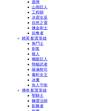
遊俠
山嶺巨人
工程師
冰霜女巫
自然之靈
煉金術士
掠奪者
精英 配置英雄
角鬥士
刺客
狼人
獨眼巨人
熊貓武者
薩滿祭司
毒蛇女王
冰魔
魚人守衛
傳奇 配置英雄
聖騎士
幽靈法師
影舞者