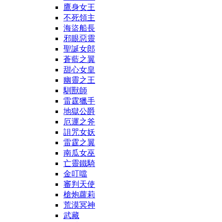
鷹身女王
不死領主
海盜船長
邪眼惡靈
聖誕女郎
蒼藍之翼
甜心女皇
幽靈之王
馴獸師
雷霆獵手
地獄公爵
厄運之斧
詛咒女妖
雷霆之翼
南瓜女巫
亡靈鐵騎
金叮噹
審判天使
槍炮蘿莉
荒漠冥神
武藏