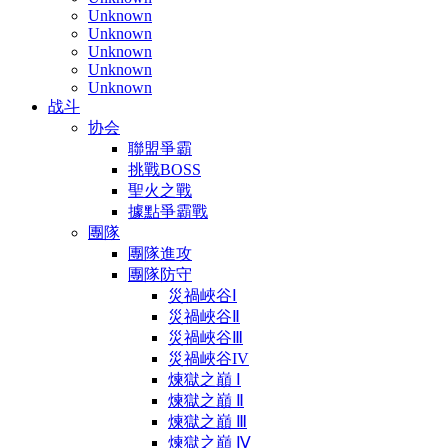
Unknown
Unknown
Unknown
Unknown
Unknown
战斗
协会
聯盟爭霸
挑戰BOSS
聖火之戰
據點爭霸戰
團隊
團隊進攻
團隊防守
災禍峽谷Ⅰ
災禍峽谷Ⅱ
災禍峽谷Ⅲ
災禍峽谷IV
煉獄之巔 Ⅰ
煉獄之巔 Ⅱ
煉獄之巔 Ⅲ
煉獄之巔 Ⅳ