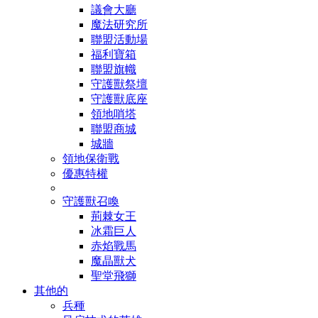
議會大廳
魔法研究所
聯盟活動場
福利寶箱
聯盟旗幟
守護獸祭壇
守護獸底座
領地哨塔
聯盟商城
城牆
領地保衛戰
優惠特權
守護獸召喚
荊棘女王
冰霜巨人
赤焰戰馬
魔晶獸犬
聖堂飛獅
其他的
兵種