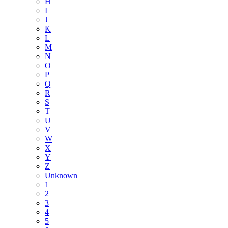
H
I
J
K
L
M
N
O
P
Q
R
S
T
U
V
W
X
Y
Z
Unknown
1
2
3
4
5