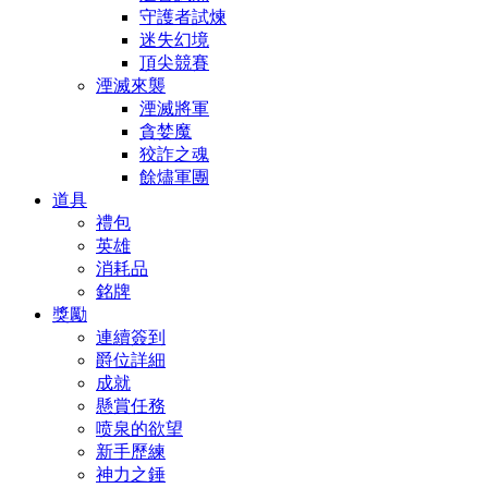
守護者試煉
迷失幻境
頂尖競賽
湮滅來襲
湮滅將軍
貪婪魔
狡詐之魂
餘燼軍團
道具
禮包
英雄
消耗品
銘牌
獎勵
連續簽到
爵位詳細
成就
懸賞任務
喷泉的欲望
新手歷練
神力之錘