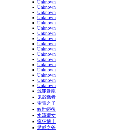
Unknown
Unknown
Unknown
Unknown
Unknown
Unknown
Unknown
Unknown
Unknown
Unknown
Unknown
Unknown
Unknown
Unknown
Unknown
Unknown
Unknown
源能暴龍
鬼戮獵者
雷電之子
絞世蟒後
水澤聖女
瘋狂博士
懲戒之斧