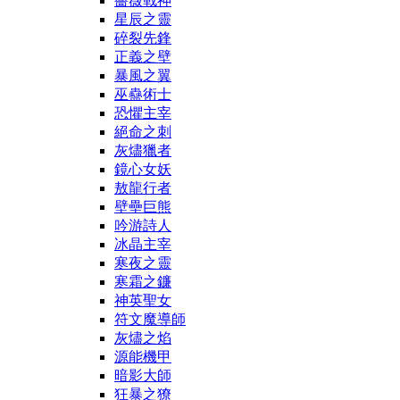
薔薇戰神
星辰之靈
碎裂先鋒
正義之壁
暴風之翼
巫蠱術士
恐懼主宰
絕命之刺
灰燼獵者
鏡心女妖
敖龍行者
壁壘巨熊
吟游詩人
冰晶主宰
寒夜之靈
寒霜之鐮
神英聖女
符文魔導師
灰燼之焰
源能機甲
暗影大師
狂暴之獠