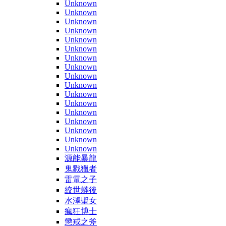
Unknown
Unknown
Unknown
Unknown
Unknown
Unknown
Unknown
Unknown
Unknown
Unknown
Unknown
Unknown
Unknown
Unknown
Unknown
Unknown
Unknown
源能暴龍
鬼戮獵者
雷電之子
絞世蟒後
水澤聖女
瘋狂博士
懲戒之斧