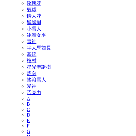
玫瑰花
氣球
情人花
聖誕樹
小雪人
冰霜女巫
雷神
半人馬酋長
墓碑
棺材
星光聖誕樹
煙囪
搖滾雪人
愛神
巧克力
A
B
C
D
E
F
G