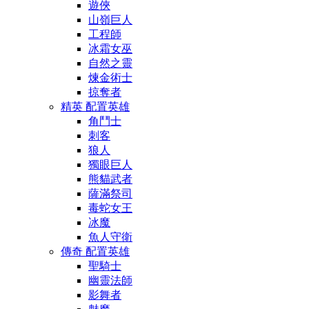
遊俠
山嶺巨人
工程師
冰霜女巫
自然之靈
煉金術士
掠奪者
精英 配置英雄
角鬥士
刺客
狼人
獨眼巨人
熊貓武者
薩滿祭司
毒蛇女王
冰魔
魚人守衛
傳奇 配置英雄
聖騎士
幽靈法師
影舞者