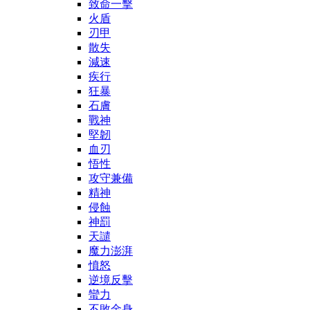
致命一擊
火盾
刃甲
散失
減速
疾行
狂暴
石膚
戰神
堅韌
血刃
悟性
攻守兼備
精神
侵蝕
神罰
天譴
魔力澎湃
憤怒
逆境反擊
蠻力
不敗金身