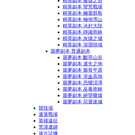
精英副本 廢墟之谷
精英副本 蠻荒戰場
精英副本 幽靈群島
精英副本 極地雪山
精英副本 冰封大陸
精英副本 靜謐雨林
精英副本 灰燼之城
精英副本 深淵領域
噩夢副本 普通副本
噩夢副本 斷罪山谷
噩夢副本 遺失之地
噩夢副本 骸骨平原
噩夢副本 溶血高地
噩夢副本 恐懼沼澤
噩夢副本 巫毒密林
噩夢副本 絕望廢墟
噩夢副本 惡靈迷城
競技場
遺落戰場
英雄遠征
荒漠遺跡
遠古試煉