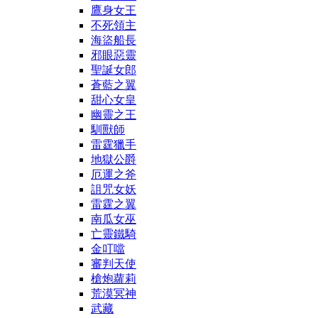
鷹身女王
不死領主
海盜船長
邪眼惡靈
聖誕女郎
蒼藍之翼
甜心女皇
幽靈之王
馴獸師
雷霆獵手
地獄公爵
厄運之斧
詛咒女妖
雷霆之翼
南瓜女巫
亡靈鐵騎
金叮噹
審判天使
槍炮蘿莉
荒漠冥神
武藏