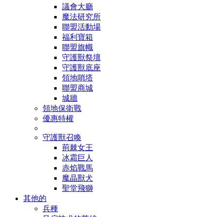
議會大廳
魔法研究所
聯盟活動場
福利寶箱
聯盟旗幟
守護獸祭壇
守護獸底座
領地哨塔
聯盟商城
城牆
領地保衛戰
優惠特權
守護獸召喚
荊棘女王
冰霜巨人
赤焰戰馬
魔晶獸犬
聖堂飛獅
其他的
兵種