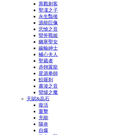
異戮刺客
聖凜之子
永生豔後
源能巨像
悲愴之音
蠻斧戰姬
幽寒聖女
齒輪紳士
械心夫人
聖裁者
赤翎翼龍
星源拳師
鮫羅刹
肅淩之音
蠻墟之魔
天賦&晶石
復活
重擊
充能
陽炎
自爆