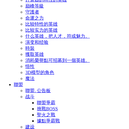
巔峰等級
守護者
命運之力
比较特性的英雄
比较实力的英雄
什么英雄，把人才，符或魅力。
演变和经验
時裝
獲取英雄
消耗榮譽點可招募到一個英雄。
悟性
3D模型的角色
魔法
聯盟
聯盟. 公告板
战斗
聯盟爭霸
挑戰BOSS
聖火之戰
據點爭霸戰
建设