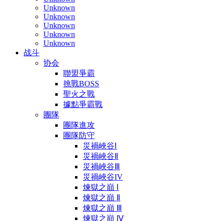
Unknown
Unknown
Unknown
Unknown
Unknown
战斗
协会
聯盟爭霸
挑戰BOSS
聖火之戰
據點爭霸戰
團隊
團隊進攻
團隊防守
災禍峽谷Ⅰ
災禍峽谷Ⅱ
災禍峽谷Ⅲ
災禍峽谷IV
煉獄之巔 Ⅰ
煉獄之巔 Ⅱ
煉獄之巔 Ⅲ
煉獄之巔 Ⅳ