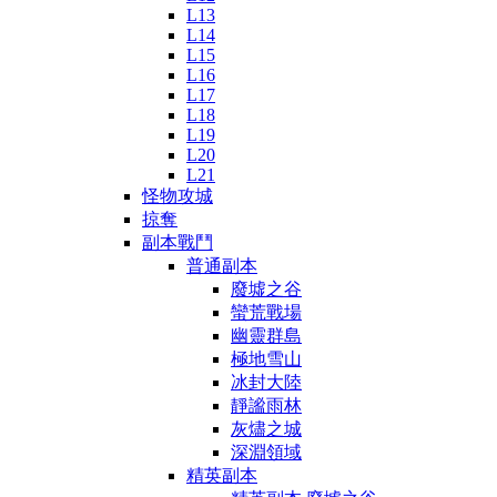
L13
L14
L15
L16
L17
L18
L19
L20
L21
怪物攻城
掠奪
副本戰鬥
普通副本
廢墟之谷
蠻荒戰場
幽靈群島
極地雪山
冰封大陸
靜謐雨林
灰燼之城
深淵領域
精英副本