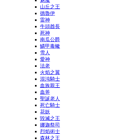
魅魔
山丘之王
德魯伊
雷神
牛頭酋長
死神
南瓜公爵
鱗甲毒蠍
雪人
愛神
法老
火焰之翼
混沌騎士
血族親王
血斧
聖誕老人
死亡騎士
花妖
毀滅之王
娜迦祭司
烈焰術士
森林之王