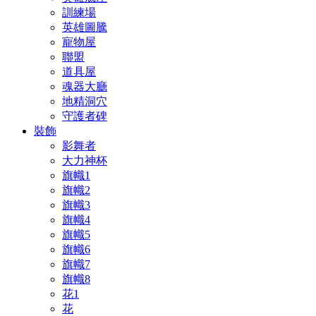
訓練場
英雄圖騰
寵物屋
聯盟
道具屋
魂器大廳
地精洞穴
守護者碑
裝飾
影舞者
大力神杯
旗幟1
旗幟2
旗幟3
旗幟4
旗幟5
旗幟6
旗幟7
旗幟8
花1
花