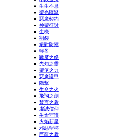
生生不息
聖光匯聚
惡魔契約
神聖征討
生機
割裂
絕對防禦
輕盈
戰魔之怒
先知之靈
聖使之力
惡魔護甲
隱擊
生命之火
飛翔之劍
禁言之盾
虔誠信仰
生命守護
火焰新星
邪惡聖杯
巨龍之盾