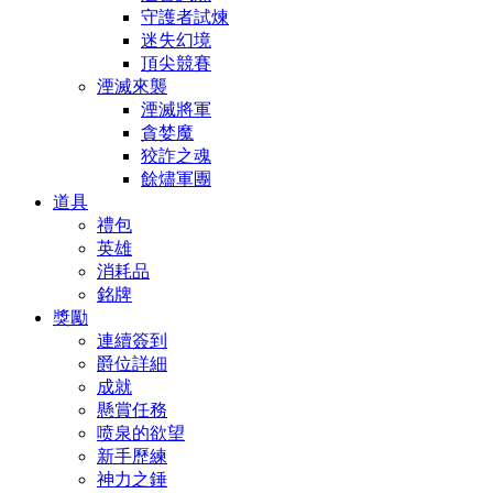
守護者試煉
迷失幻境
頂尖競賽
湮滅來襲
湮滅將軍
貪婪魔
狡詐之魂
餘燼軍團
道具
禮包
英雄
消耗品
銘牌
獎勵
連續簽到
爵位詳細
成就
懸賞任務
喷泉的欲望
新手歷練
神力之錘