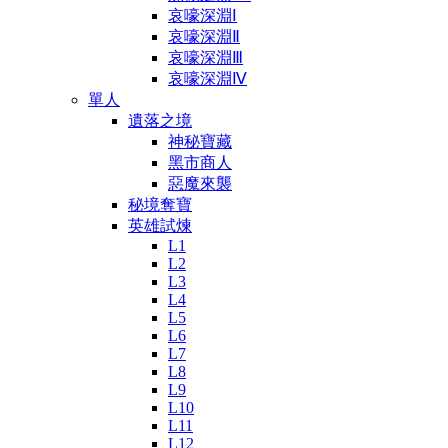
哀嚎深淵Ⅰ
哀嚎深淵Ⅱ
哀嚎深淵Ⅲ
哀嚎深淵Ⅳ
單人
遺落之境
神秘寶藏
黑市商人
惡魔來襲
秘境奪寶
英雄試煉
L1
L2
L3
L4
L5
L6
L7
L8
L9
L10
L11
L12