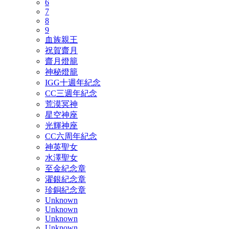
6
7
8
9
血族親王
祝賀齋月
齋月燈籠
神秘燈籠
IGG十週年紀念
CC三週年紀念
荒漠冥神
星空神座
光輝神座
CC六周年紀念
神英聖女
水澤聖女
至金紀念章
濯銀紀念章
珍銅紀念章
Unknown
Unknown
Unknown
Unknown