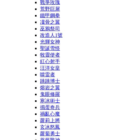
戰爭玫瑰
荒野巨犀
鐵甲鋼拳
凜骨之翼
巫鴉祭司
改造人1號
光輝女神
聖誕雪怪
牧靈使者
紅心射手
汪洋女皇
噬雷者
跳跳博士
熔岩之翼
鬼眼修羅
寒冰術士
搗蛋奇兵
禍亂心魔
蘿莉上將
玄冰怒鳳
蘿蔔勇士