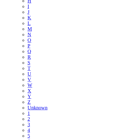
H
I
J
K
L
M
N
O
P
Q
R
S
T
U
V
W
X
Y
Z
Unknown
1
2
3
4
5