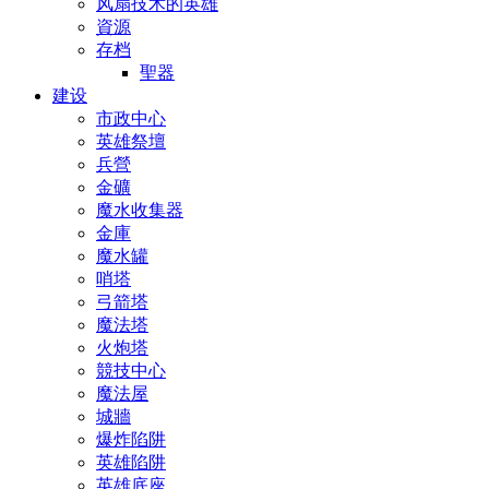
风扇技术的英雄
資源
存档
聖器
建设
市政中心
英雄祭壇
兵營
金礦
魔水收集器
金庫
魔水罐
哨塔
弓箭塔
魔法塔
火炮塔
競技中心
魔法屋
城牆
爆炸陷阱
英雄陷阱
英雄底座