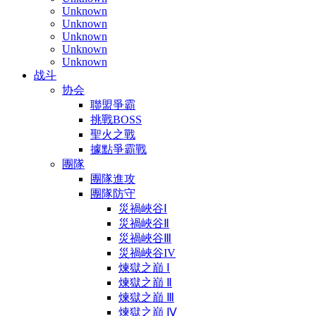
Unknown
Unknown
Unknown
Unknown
Unknown
战斗
协会
聯盟爭霸
挑戰BOSS
聖火之戰
據點爭霸戰
團隊
團隊進攻
團隊防守
災禍峽谷Ⅰ
災禍峽谷Ⅱ
災禍峽谷Ⅲ
災禍峽谷IV
煉獄之巔 Ⅰ
煉獄之巔 Ⅱ
煉獄之巔 Ⅲ
煉獄之巔 Ⅳ