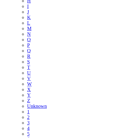
H
I
J
K
L
M
N
O
P
Q
R
S
T
U
V
W
X
Y
Z
Unknown
1
2
3
4
5