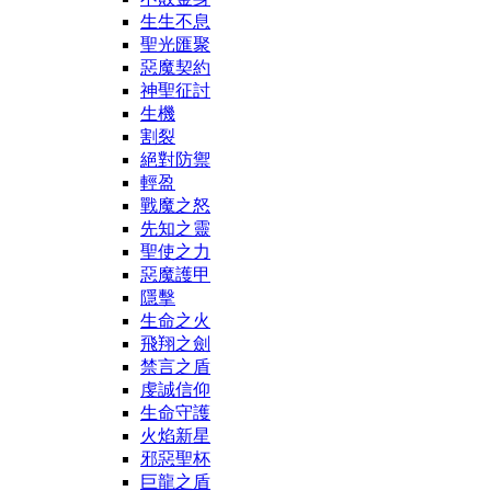
生生不息
聖光匯聚
惡魔契約
神聖征討
生機
割裂
絕對防禦
輕盈
戰魔之怒
先知之靈
聖使之力
惡魔護甲
隱擊
生命之火
飛翔之劍
禁言之盾
虔誠信仰
生命守護
火焰新星
邪惡聖杯
巨龍之盾