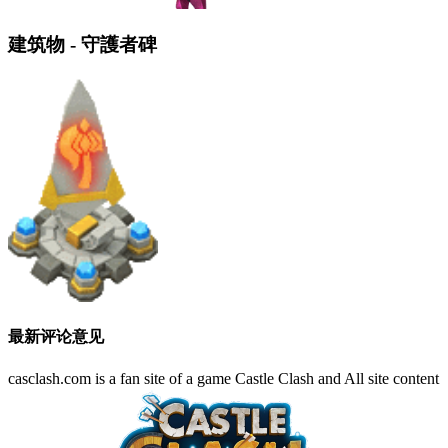
建筑物 - 守護者碑
最新评论意见
casclash.com is a fan site of a game Castle Clash and All site content