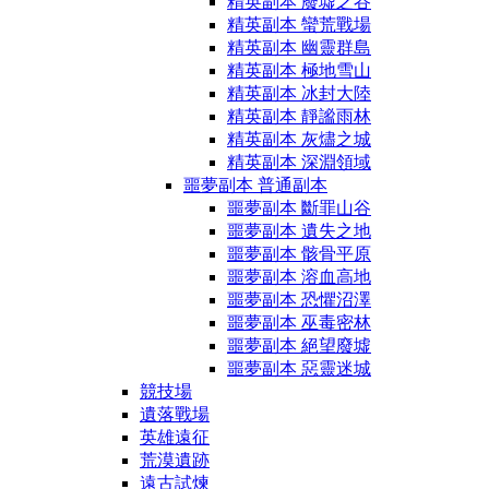
精英副本 廢墟之谷
精英副本 蠻荒戰場
精英副本 幽靈群島
精英副本 極地雪山
精英副本 冰封大陸
精英副本 靜謐雨林
精英副本 灰燼之城
精英副本 深淵領域
噩夢副本 普通副本
噩夢副本 斷罪山谷
噩夢副本 遺失之地
噩夢副本 骸骨平原
噩夢副本 溶血高地
噩夢副本 恐懼沼澤
噩夢副本 巫毒密林
噩夢副本 絕望廢墟
噩夢副本 惡靈迷城
競技場
遺落戰場
英雄遠征
荒漠遺跡
遠古試煉