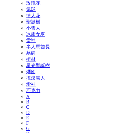
玫瑰花
氣球
情人花
聖誕樹
小雪人
冰霜女巫
雷神
半人馬酋長
墓碑
棺材
星光聖誕樹
煙囪
搖滾雪人
愛神
巧克力
A
B
C
D
E
F
G