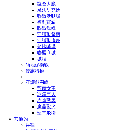
議會大廳
魔法研究所
聯盟活動場
福利寶箱
聯盟旗幟
守護獸祭壇
守護獸底座
領地哨塔
聯盟商城
城牆
領地保衛戰
優惠特權
守護獸召喚
荊棘女王
冰霜巨人
赤焰戰馬
魔晶獸犬
聖堂飛獅
其他的
兵種