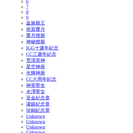
6
7
8
9
血族親王
祝賀齋月
齋月燈籠
神秘燈籠
IGG十週年紀念
CC三週年紀念
荒漠冥神
星空神座
光輝神座
CC六周年紀念
神英聖女
水澤聖女
至金紀念章
濯銀紀念章
珍銅紀念章
Unknown
Unknown
Unknown
Unknown