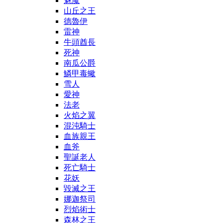
魅魔
山丘之王
德魯伊
雷神
牛頭酋長
死神
南瓜公爵
鱗甲毒蠍
雪人
愛神
法老
火焰之翼
混沌騎士
血族親王
血斧
聖誕老人
死亡騎士
花妖
毀滅之王
娜迦祭司
烈焰術士
森林之王