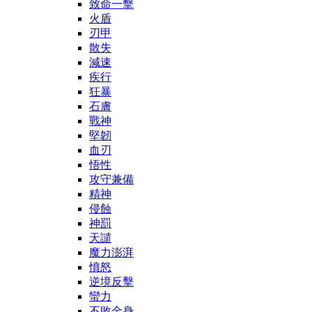
致命一擊
火盾
刃甲
散失
減速
疾行
狂暴
石膚
戰神
堅韌
血刃
悟性
攻守兼備
精神
侵蝕
神罰
天譴
魔力澎湃
憤怒
逆境反擊
蠻力
不敗金身