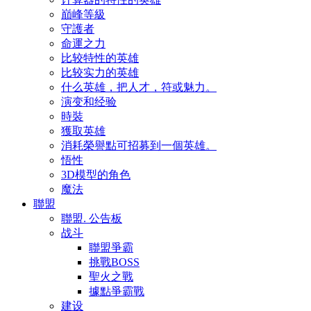
巔峰等級
守護者
命運之力
比较特性的英雄
比较实力的英雄
什么英雄，把人才，符或魅力。
演变和经验
時裝
獲取英雄
消耗榮譽點可招募到一個英雄。
悟性
3D模型的角色
魔法
聯盟
聯盟. 公告板
战斗
聯盟爭霸
挑戰BOSS
聖火之戰
據點爭霸戰
建设