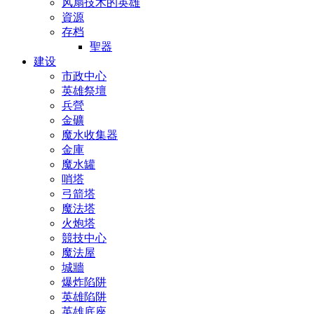
风扇技术的英雄
資源
存档
聖器
建设
市政中心
英雄祭壇
兵營
金礦
魔水收集器
金庫
魔水罐
哨塔
弓箭塔
魔法塔
火炮塔
競技中心
魔法屋
城牆
爆炸陷阱
英雄陷阱
英雄底座