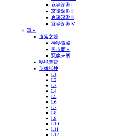
哀嚎深淵Ⅰ
哀嚎深淵Ⅱ
哀嚎深淵Ⅲ
哀嚎深淵Ⅳ
單人
遺落之境
神秘寶藏
黑市商人
惡魔來襲
秘境奪寶
英雄試煉
L1
L2
L3
L4
L5
L6
L7
L8
L9
L10
L11
L12