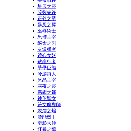
薔薇戰神
星辰之靈
碎裂先鋒
正義之壁
暴風之翼
巫蠱術士
恐懼主宰
絕命之刺
灰燼獵者
鏡心女妖
敖龍行者
壁壘巨熊
吟游詩人
冰晶主宰
寒夜之靈
寒霜之鐮
神英聖女
符文魔導師
灰燼之焰
源能機甲
暗影大師
狂暴之獠