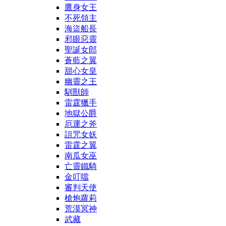
鷹身女王
不死領主
海盜船長
邪眼惡靈
聖誕女郎
蒼藍之翼
甜心女皇
幽靈之王
馴獸師
雷霆獵手
地獄公爵
厄運之斧
詛咒女妖
雷霆之翼
南瓜女巫
亡靈鐵騎
金叮噹
審判天使
槍炮蘿莉
荒漠冥神
武藏