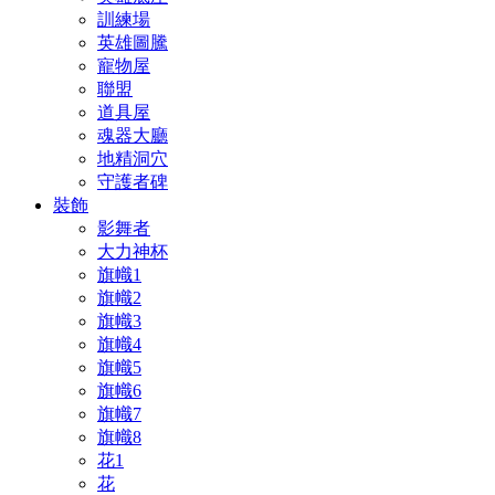
訓練場
英雄圖騰
寵物屋
聯盟
道具屋
魂器大廳
地精洞穴
守護者碑
裝飾
影舞者
大力神杯
旗幟1
旗幟2
旗幟3
旗幟4
旗幟5
旗幟6
旗幟7
旗幟8
花1
花