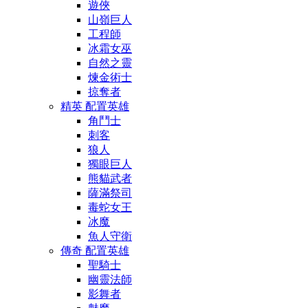
遊俠
山嶺巨人
工程師
冰霜女巫
自然之靈
煉金術士
掠奪者
精英 配置英雄
角鬥士
刺客
狼人
獨眼巨人
熊貓武者
薩滿祭司
毒蛇女王
冰魔
魚人守衛
傳奇 配置英雄
聖騎士
幽靈法師
影舞者