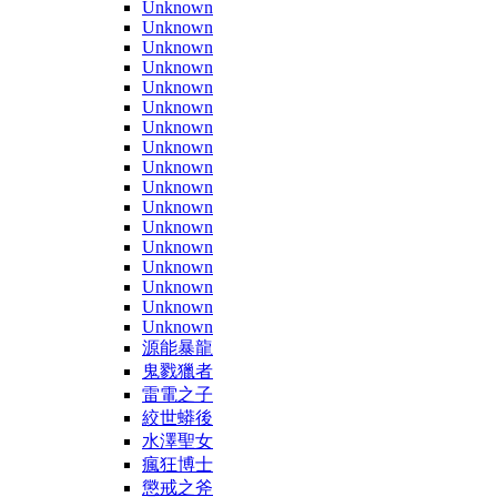
Unknown
Unknown
Unknown
Unknown
Unknown
Unknown
Unknown
Unknown
Unknown
Unknown
Unknown
Unknown
Unknown
Unknown
Unknown
Unknown
Unknown
源能暴龍
鬼戮獵者
雷電之子
絞世蟒後
水澤聖女
瘋狂博士
懲戒之斧