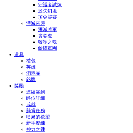
守護者試煉
迷失幻境
頂尖競賽
湮滅來襲
湮滅將軍
貪婪魔
狡詐之魂
餘燼軍團
道具
禮包
英雄
消耗品
銘牌
獎勵
連續簽到
爵位詳細
成就
懸賞任務
喷泉的欲望
新手歷練
神力之錘