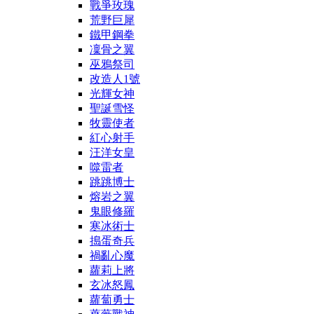
戰爭玫瑰
荒野巨犀
鐵甲鋼拳
凜骨之翼
巫鴉祭司
改造人1號
光輝女神
聖誕雪怪
牧靈使者
紅心射手
汪洋女皇
噬雷者
跳跳博士
熔岩之翼
鬼眼修羅
寒冰術士
搗蛋奇兵
禍亂心魔
蘿莉上將
玄冰怒鳳
蘿蔔勇士