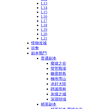
L13
L14
L15
L16
L17
L18
L19
L20
L21
怪物攻城
掠奪
副本戰鬥
普通副本
廢墟之谷
蠻荒戰場
幽靈群島
極地雪山
冰封大陸
靜謐雨林
灰燼之城
深淵領域
精英副本