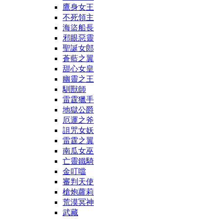
鷹身女王
不死領主
海盜船長
邪眼惡靈
聖誕女郎
蒼藍之翼
甜心女皇
幽靈之王
馴獸師
雷霆獵手
地獄公爵
厄運之斧
詛咒女妖
雷霆之翼
南瓜女巫
亡靈鐵騎
金叮噹
審判天使
槍炮蘿莉
荒漠冥神
武藏