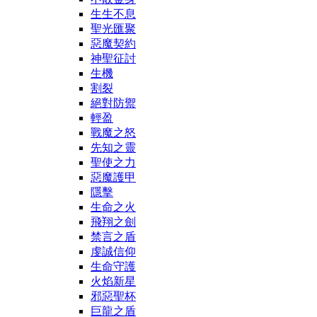
生生不息
聖光匯聚
惡魔契約
神聖征討
生機
割裂
絕對防禦
輕盈
戰魔之怒
先知之靈
聖使之力
惡魔護甲
隱擊
生命之火
飛翔之劍
禁言之盾
虔誠信仰
生命守護
火焰新星
邪惡聖杯
巨龍之盾