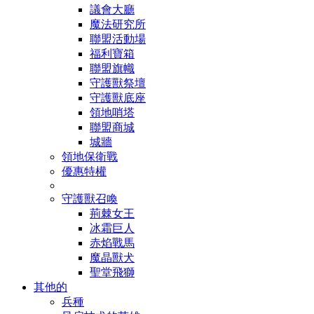
議會大廳
魔法研究所
聯盟活動場
福利寶箱
聯盟旗幟
守護獸祭壇
守護獸底座
領地哨塔
聯盟商城
城牆
領地保衛戰
優惠特權
守護獸召喚
荊棘女王
冰霜巨人
赤焰戰馬
魔晶獸犬
聖堂飛獅
其他的
兵種