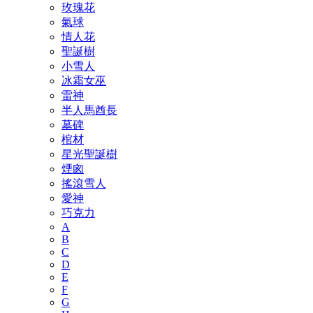
玫瑰花
氣球
情人花
聖誕樹
小雪人
冰霜女巫
雷神
半人馬酋長
墓碑
棺材
星光聖誕樹
煙囪
搖滾雪人
愛神
巧克力
A
B
C
D
E
F
G