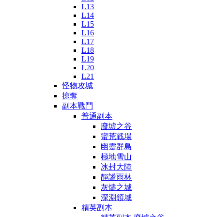
L13
L14
L15
L16
L17
L18
L19
L20
L21
怪物攻城
掠奪
副本戰鬥
普通副本
廢墟之谷
蠻荒戰場
幽靈群島
極地雪山
冰封大陸
靜謐雨林
灰燼之城
深淵領域
精英副本