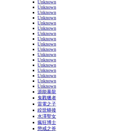
Unknown
Unknown
Unknown
Unknown
Unknown
Unknown
Unknown
Unknown
Unknown
Unknown
Unknown
Unknown
Unknown
Unknown
Unknown
Unknown
Unknown
源能暴龍
鬼戮獵者
雷電之子
絞世蟒後
水澤聖女
瘋狂博士
懲戒之斧