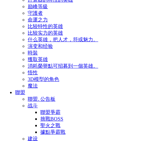
巔峰等級
守護者
命運之力
比较特性的英雄
比较实力的英雄
什么英雄，把人才，符或魅力。
演变和经验
時裝
獲取英雄
消耗榮譽點可招募到一個英雄。
悟性
3D模型的角色
魔法
聯盟
聯盟. 公告板
战斗
聯盟爭霸
挑戰BOSS
聖火之戰
據點爭霸戰
建设