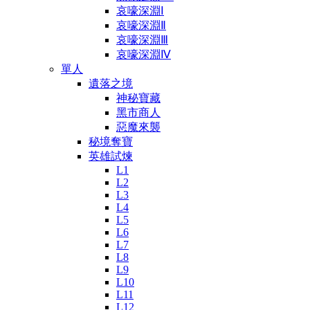
哀嚎深淵Ⅰ
哀嚎深淵Ⅱ
哀嚎深淵Ⅲ
哀嚎深淵Ⅳ
單人
遺落之境
神秘寶藏
黑市商人
惡魔來襲
秘境奪寶
英雄試煉
L1
L2
L3
L4
L5
L6
L7
L8
L9
L10
L11
L12