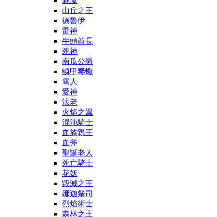
魅魔
山丘之王
德魯伊
雷神
牛頭酋長
死神
南瓜公爵
鱗甲毒蠍
雪人
愛神
法老
火焰之翼
混沌騎士
血族親王
血斧
聖誕老人
死亡騎士
花妖
毀滅之王
娜迦祭司
烈焰術士
森林之王