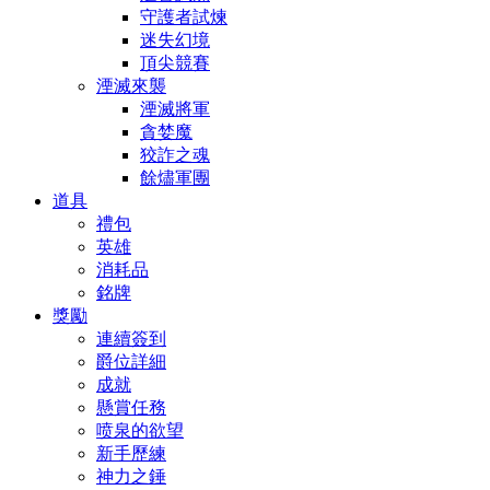
守護者試煉
迷失幻境
頂尖競賽
湮滅來襲
湮滅將軍
貪婪魔
狡詐之魂
餘燼軍團
道具
禮包
英雄
消耗品
銘牌
獎勵
連續簽到
爵位詳細
成就
懸賞任務
喷泉的欲望
新手歷練
神力之錘