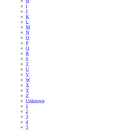
H
I
J
K
L
M
N
O
P
Q
R
S
T
U
V
W
X
Y
Z
Unknown
1
2
3
4
5