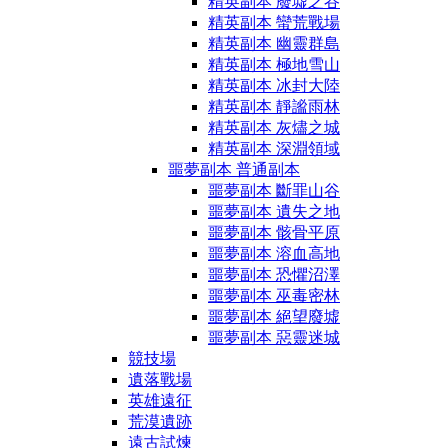
精英副本 廢墟之谷
精英副本 蠻荒戰場
精英副本 幽靈群島
精英副本 極地雪山
精英副本 冰封大陸
精英副本 靜謐雨林
精英副本 灰燼之城
精英副本 深淵領域
噩夢副本 普通副本
噩夢副本 斷罪山谷
噩夢副本 遺失之地
噩夢副本 骸骨平原
噩夢副本 溶血高地
噩夢副本 恐懼沼澤
噩夢副本 巫毒密林
噩夢副本 絕望廢墟
噩夢副本 惡靈迷城
競技場
遺落戰場
英雄遠征
荒漠遺跡
遠古試煉