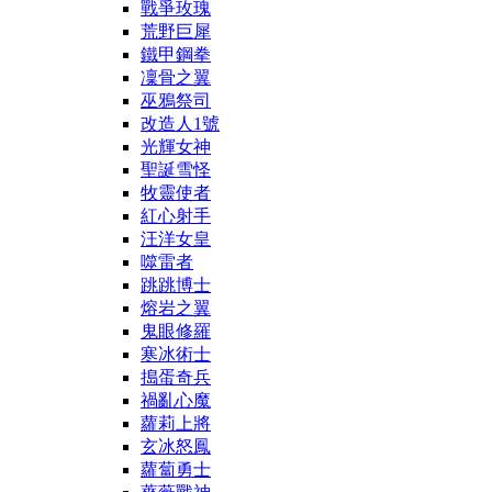
戰爭玫瑰
荒野巨犀
鐵甲鋼拳
凜骨之翼
巫鴉祭司
改造人1號
光輝女神
聖誕雪怪
牧靈使者
紅心射手
汪洋女皇
噬雷者
跳跳博士
熔岩之翼
鬼眼修羅
寒冰術士
搗蛋奇兵
禍亂心魔
蘿莉上將
玄冰怒鳳
蘿蔔勇士