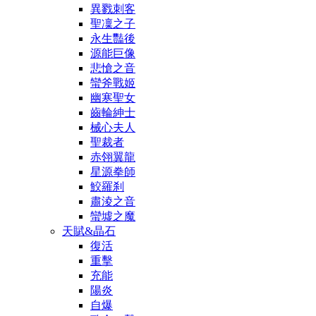
異戮刺客
聖凜之子
永生豔後
源能巨像
悲愴之音
蠻斧戰姬
幽寒聖女
齒輪紳士
械心夫人
聖裁者
赤翎翼龍
星源拳師
鮫羅刹
肅淩之音
蠻墟之魔
天賦&晶石
復活
重擊
充能
陽炎
自爆