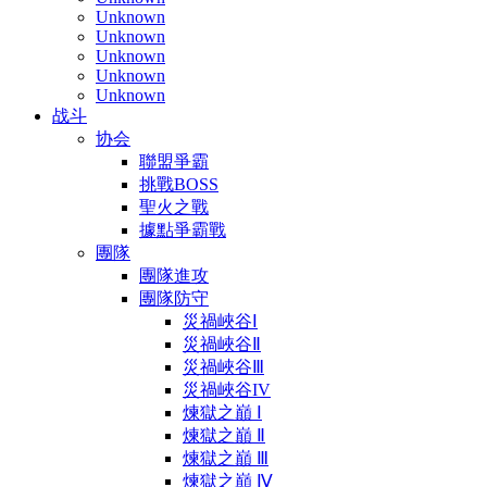
Unknown
Unknown
Unknown
Unknown
Unknown
战斗
协会
聯盟爭霸
挑戰BOSS
聖火之戰
據點爭霸戰
團隊
團隊進攻
團隊防守
災禍峽谷Ⅰ
災禍峽谷Ⅱ
災禍峽谷Ⅲ
災禍峽谷IV
煉獄之巔 Ⅰ
煉獄之巔 Ⅱ
煉獄之巔 Ⅲ
煉獄之巔 Ⅳ