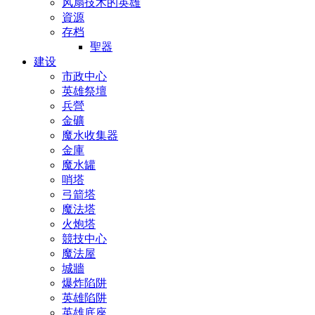
风扇技术的英雄
資源
存档
聖器
建设
市政中心
英雄祭壇
兵營
金礦
魔水收集器
金庫
魔水罐
哨塔
弓箭塔
魔法塔
火炮塔
競技中心
魔法屋
城牆
爆炸陷阱
英雄陷阱
英雄底座