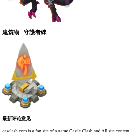
建筑物 - 守護者碑
最新评论意见
casclash.com is a fan site of a game Castle Clash and All site content