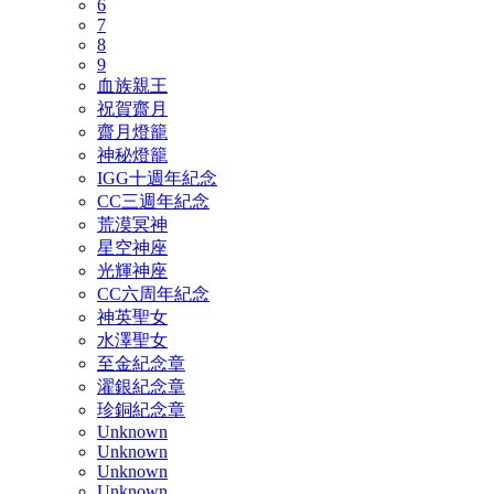
6
7
8
9
血族親王
祝賀齋月
齋月燈籠
神秘燈籠
IGG十週年紀念
CC三週年紀念
荒漠冥神
星空神座
光輝神座
CC六周年紀念
神英聖女
水澤聖女
至金紀念章
濯銀紀念章
珍銅紀念章
Unknown
Unknown
Unknown
Unknown