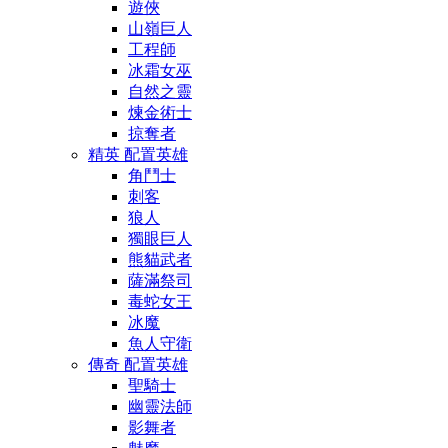
遊俠
山嶺巨人
工程師
冰霜女巫
自然之靈
煉金術士
掠奪者
精英 配置英雄
角鬥士
刺客
狼人
獨眼巨人
熊貓武者
薩滿祭司
毒蛇女王
冰魔
魚人守衛
傳奇 配置英雄
聖騎士
幽靈法師
影舞者