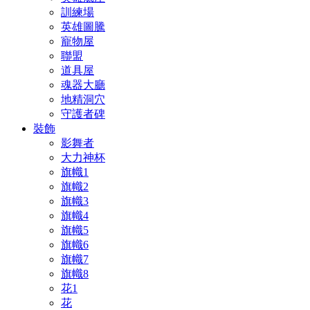
訓練場
英雄圖騰
寵物屋
聯盟
道具屋
魂器大廳
地精洞穴
守護者碑
裝飾
影舞者
大力神杯
旗幟1
旗幟2
旗幟3
旗幟4
旗幟5
旗幟6
旗幟7
旗幟8
花1
花