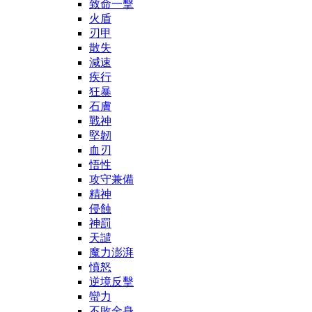
致命一擊
火盾
刃甲
散失
減速
疾行
狂暴
石膚
戰神
堅韌
血刃
悟性
攻守兼備
精神
侵蝕
神罰
天譴
魔力澎湃
憤怒
逆境反擊
蠻力
不敗金身