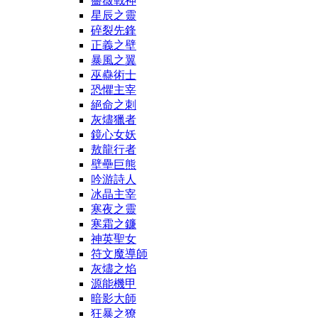
薔薇戰神
星辰之靈
碎裂先鋒
正義之壁
暴風之翼
巫蠱術士
恐懼主宰
絕命之刺
灰燼獵者
鏡心女妖
敖龍行者
壁壘巨熊
吟游詩人
冰晶主宰
寒夜之靈
寒霜之鐮
神英聖女
符文魔導師
灰燼之焰
源能機甲
暗影大師
狂暴之獠